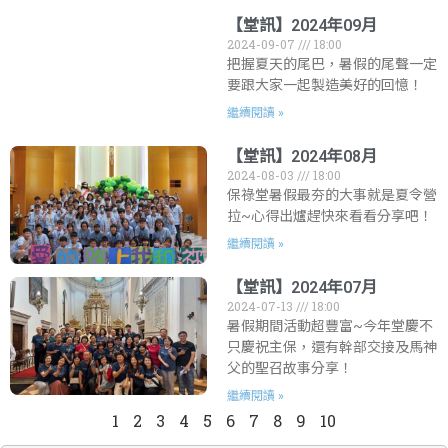
【堂訊】2024年09月
2024-09-07
18:00
把握夏天的尾巴，暑假的尾聲一定
要跟大家一起製造美好的回憶！
繼續閱讀 »
【堂訊】2024年08月
2024-08-03
18:00
保祿堂暑假最夯的大事就是夏令營
拉~心得出爐趕快來看看分享吧！
繼續閱讀 »
【堂訊】2024年07月
2024-07-13
18:00
暑假期間活動超豐富~今年堂慶不
只慶祝主保，還有幹部交接及馬神
父的聖召故事分享！
繼續閱讀 »
1
2
3
4
5
6
7
8
9
10