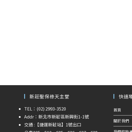
新莊聖保祿天主堂
快速
TEL：(02) 2993-3520
首頁
Addr：新北市新莊區新興街1-1號
關於我們
交通 :
【捷運新莊站】
1號出口
我們的牧