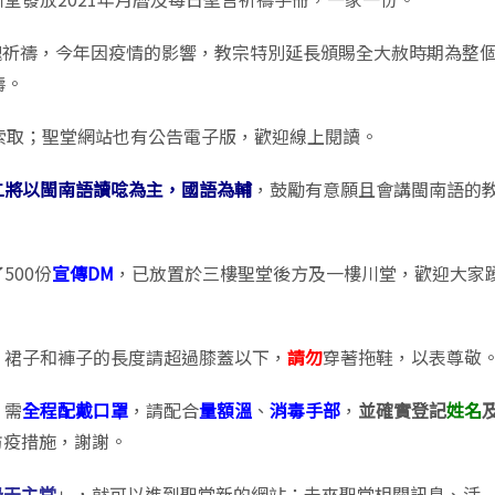
魂祈禱，今年因疫情的影響，教宗特別延長頒賜全大赦時期為整
禱。
索取；聖堂網站也有公告電子版，歡迎線上閱讀。
二將以閩南語讀唸為主
，國語為輔
，鼓勵有意願且會講閩南語的
500份
宣傳DM
，已放置於三樓聖堂後方及一樓川堂，歡迎大家
，裙子和褲子的長度請超過膝蓋以下，
請勿
穿著拖鞋，以表尊敬
，需
全程配戴口罩
，請配合
量額溫
、
消毒手部
，
並確實登記
姓名
防疫措施，謝謝。
祿天主堂
」，就可以進到聖堂新的網站；未來聖堂相關訊息、活