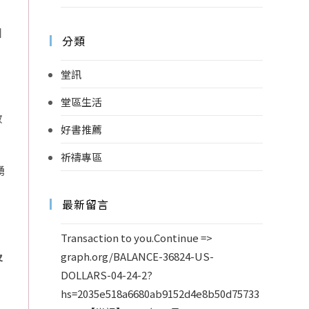
個
分類
堂訊
堂區生活
教
好書推薦
祈禱專區
踴
最新留言
。
Transaction to you.Continue =>
及
graph.org/BALANCE-36824-US-
DOLLARS-04-24-2?
hs=2035e518a6680ab9152d4e8b50d75733