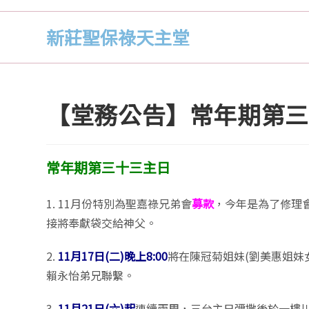
新莊聖保祿天主堂
【堂務公告】常年期第三
常年期第三十三主日
1. 11月份特別為聖嘉祿兄弟會
募款
，今年是為了修理
接將奉獻袋交給神父。
2.
11月17日(二)晚上8:00
將在陳冠菊姐妹(劉美惠姐妹
賴永怡弟兄聯繫。
3.
11月21日(六)起
連續兩周，三台主日彌撒後於一樓川