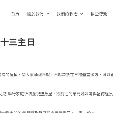
首頁
關於我們
我們的牧者
教堂導覽
十三主日
會院的屋頂，請大家踴躍奉獻，奉獻袋放在三樓聖堂後方，可以
女兒)舉行家庭祈禱並祝聖房屋，欲前往的弟兄姊妹請與福傳組長
堂發放2021年月曆及每日聖言祈禱手冊，一家一份。