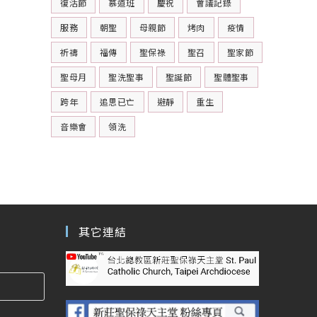
復活節
慕道班
慶祝
會議記錄
服務
朝聖
母親節
烤肉
疫情
祈禱
福傳
聖保祿
聖召
聖家節
聖母月
聖洗聖事
聖誕節
聖體聖事
跨年
追思已亡
避靜
重生
音樂會
領洗
其它連結