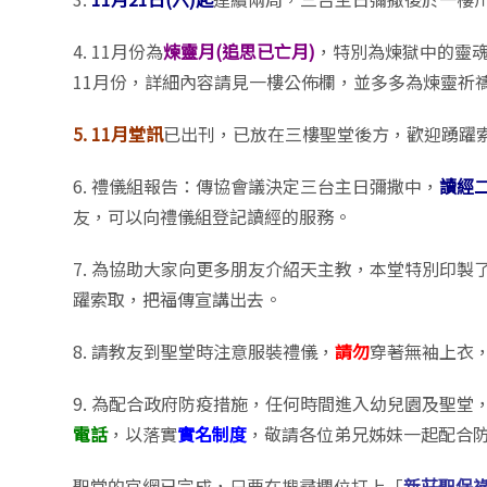
4. 11月份為
煉靈月(追思已亡月)
，特別為煉獄中的靈
11月份，詳細內容請見一樓公佈欄，並多多為煉靈祈
5. 11月堂訊
已出刊，已放在三樓聖堂後方，歡迎踴躍
6. 禮儀組報告：傳協會議決定三台主日彌撒中，
讀經
友，可以向禮儀組登記讀經的服務。
7. 為協助大家向更多朋友介紹天主教，本堂特別印製了
躍索取，把福傳宣講出去。
8. 請教友到聖堂時注意服裝禮儀，
請勿
穿著無袖上衣
9. 為配合政府防疫措施，任何時間進入幼兒園及聖堂
電話
，以落實
實名制度
，敬請各位弟兄姊妹一起配合
聖堂的官網已完成，只要在搜尋欄位打上「
新莊聖保