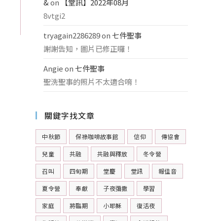
&
on
【堂訊】2022年08月
8vtgi2
tryagain2286289
on
七件聖事
謝謝告知，圖片已修正囉！
Angie
on
七件聖事
聖洗聖事的照片不太適合唷！
關鍵字找文章
中秋節
保祿咖啡故事館
信仰
傳協會
兒童
共融
共融與釋放
冬令營
召叫
四旬期
堂慶
堂訊
報佳音
夏令營
奉獻
子夜彌撒
學習
家庭
將臨期
小耶穌
復活夜