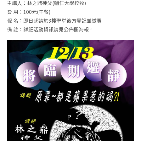
主講人：林之鼎神父(輔仁大學校牧)
費 用：100元(午餐)
報 名：即日起請於3樓聖堂後方登記並繳費
備 註：詳細活動資訊請見公佈欄海報。