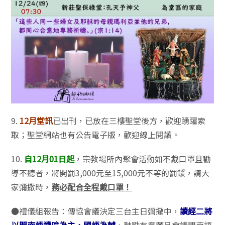
9.
12月堂訊
已出刊，已放在三樓聖堂後方，歡迎踴躍索
取；聖堂網站也有公告電子版，歡迎線上閱讀。
10.
自12月01日起
，宗教場所內聚會活動如不戴口罩且勸
導不聽者，將開罰3,000元至15,000元不等的罰鍰，請大
家彌撒時，
務必配合全程戴口罩！
●禮儀組報告：傳協會議決定三台主日彌撒中，
讀經二將