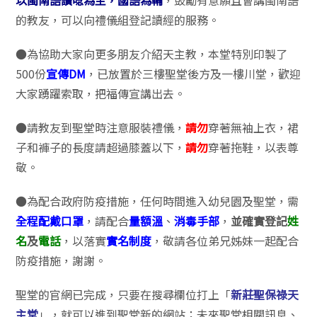
以閩南語讀唸為主
，國語為輔
，鼓勵有意願且會講閩南語
的教友，可以向禮儀組登記讀經的服務。
●為協助大家向更多朋友介紹天主教，本堂特別印製了
500份
宣傳DM
，已放置於三樓聖堂後方及一樓川堂，歡迎
大家踴躍索取，把福傳宣講出去。
●請教友到聖堂時注意服裝禮儀，
請勿
穿著無袖上衣，裙
子和褲子的長度請超過膝蓋以下，
請勿
穿著拖鞋，以表尊
敬。
●為配合政府防疫措施，任何時間進入幼兒園及聖堂，需
全程配戴口罩
，請配合
量額溫
、
消毒手部
，
並確實登記
姓
名
及
電話
，以落實
實名制度
，敬請各位弟兄姊妹一起配合
防疫措施，謝謝。
聖堂的官網已完成，只要在搜尋欄位打上「
新莊聖保祿天
主堂
」，就可以進到聖堂新的網站；未來聖堂相關訊息、