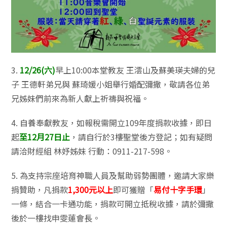
3.
12/26(六)
早上10:00本堂教友 王澐山及蘇美瑛夫婦的兒
子 王德軒弟兄與 蘇琦媛小姐舉行婚配彌撒，敬請各位弟
兄姊妹們前來為新人獻上祈禱與祝福。
4. 自養奉獻教友，如報稅需開立109年度捐款收據，即日
起
至12月27日止
，請自行於3樓聖堂後方登記；如有疑問
請洽財經組 林妤姊妹 行動：0911-217-598。
5. 為支持宗座培育神職人員及幫助弱勢團體，邀請大家樂
捐贊助，凡捐款
1,300元以上
即可獲贈「
易付十字手環
」
一條，結合一卡通功能，捐款可開立抵稅收據，請於彌撒
後於一樓找申雯蓮會長。