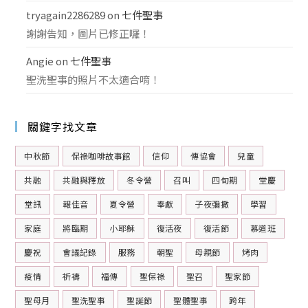
tryagain2286289
on
七件聖事
謝謝告知，圖片已修正囉！
Angie
on
七件聖事
聖洗聖事的照片不太適合唷！
關鍵字找文章
中秋節
保祿咖啡故事館
信仰
傳協會
兒童
共融
共融與釋放
冬令營
召叫
四旬期
堂慶
堂訊
報佳音
夏令營
奉獻
子夜彌撒
學習
家庭
將臨期
小耶穌
復活夜
復活節
慕道班
慶祝
會議記錄
服務
朝聖
母親節
烤肉
疫情
祈禱
福傳
聖保祿
聖召
聖家節
聖母月
聖洗聖事
聖誕節
聖體聖事
跨年