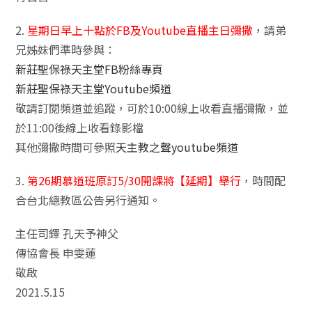
2.
星期日早上十點於FB及Youtube直播主日彌撒
，請弟
兄姊妹們準時參與：
新莊聖保祿天主堂FB粉絲專頁
新莊聖保祿天主堂Youtube頻道
敬請訂閱頻道並追蹤，可於10:00線上收看直播彌撒，並
於11:00後線上收看錄影檔
其他彌撒時間可參照
天主教之聲youtube頻道
3.
第26期慕道班原訂5/30開課將【延期】舉行
，時間配
合台北總教區公告另行通知。
主任司鐸 孔天予神父
傳協會長 申雯蓮
敬啟
2021.5.15