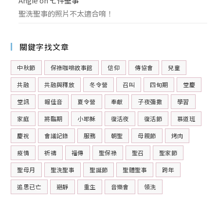
Angie
on
七件聖事
聖洗聖事的照片不太適合唷！
關鍵字找文章
中秋節
保祿咖啡故事館
信仰
傳協會
兒童
共融
共融與釋放
冬令營
召叫
四旬期
堂慶
堂訊
報佳音
夏令營
奉獻
子夜彌撒
學習
家庭
將臨期
小耶穌
復活夜
復活節
慕道班
慶祝
會議記錄
服務
朝聖
母親節
烤肉
疫情
祈禱
福傳
聖保祿
聖召
聖家節
聖母月
聖洗聖事
聖誕節
聖體聖事
跨年
追思已亡
避靜
重生
音樂會
領洗