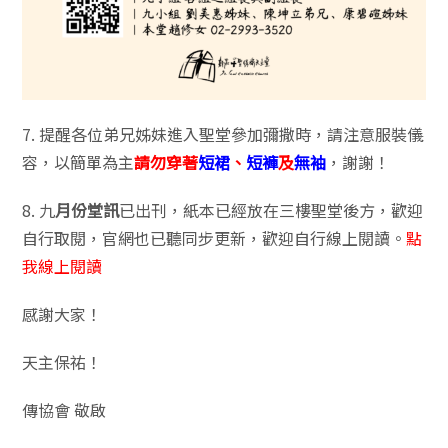
7. 提醒各位弟兄姊妹進入聖堂參加彌撒時，請注意服裝儀
容，以簡單為主
請勿穿著
短裙
、
短褲
及
無袖
，謝謝！
8. 九
月份堂訊
已出刊，紙本已經放在三樓聖堂後方，歡迎
自行取閱，官網也已聽同步更新，歡迎自行線上閱讀。
點
我線上閱讀
感謝大家！
天主保祐！
傳協會 敬啟