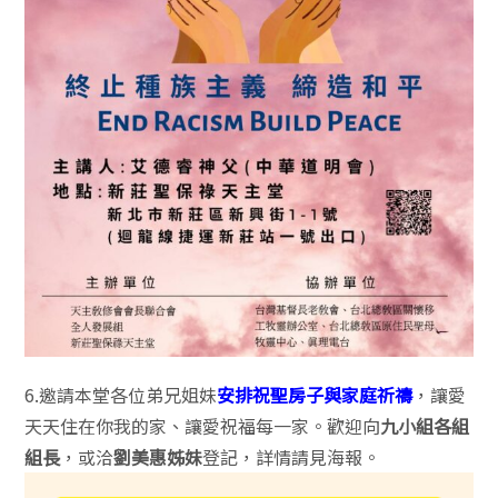
6.邀請本堂各位弟兄姐妹
安排祝聖房子與家庭祈禱
，讓愛
天天住在你我的家、讓愛祝福每一家。歡迎向
九小組各組
組長
，或洽
劉美惠姊妹
登記，詳情請見海報。