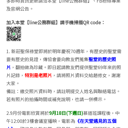
多即時資訊更新請洽本堂【line公務群組】、FB粉絲專業
及官網公告。
加入本堂【line公務群組】請手機掃描QR code：
1. 新莊聖保祿堂即將於明年慶祝70週年，有歷史的聖堂需
要有歷史的見證，傳協會要向教友們蒐集
聖堂的歷史照
片
，翻拍做為珍藏。即日起請教友們提供聖堂69年來的照
片記錄，
特別是老照片
，請將照片資料交給趙修女，謝謝
大家。
備註：繳交照片資料時，請註明提交人姓名與聯絡電話。
若有照片的拍攝時間或補充說明，也請一併標示。
2.9月份電影欣賞將於
9月18日(下週日)
慕道班課程後，中
午12:00於3樓會議室播映，電影為
《在天堂遇見的五個