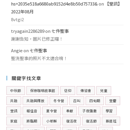
hs=2035e518a6680ab9152d4e8b50d75733&
on
【堂訊】
2022年08月
8vtgi2
tryagain2286289
on
七件聖事
謝謝告知，圖片已修正囉！
Angie
on
七件聖事
聖洗聖事的照片不太適合唷！
關鍵字找文章
中秋節
保祿咖啡故事館
信仰
傳協會
兒童
共融
共融與釋放
冬令營
召叫
四旬期
堂慶
堂訊
報佳音
夏令營
奉獻
子夜彌撒
學習
家庭
將臨期
小耶穌
復活夜
復活節
慕道班