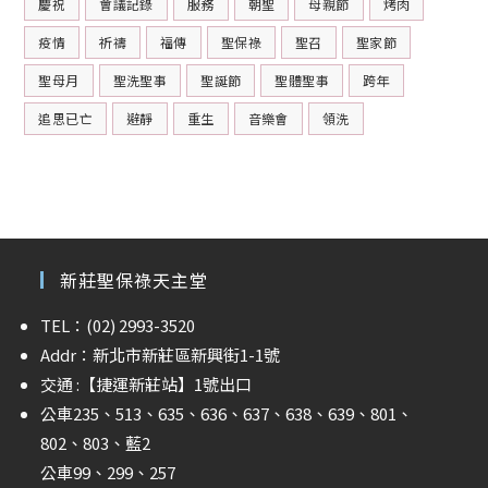
慶祝
會議記錄
服務
朝聖
母親節
烤肉
疫情
祈禱
福傳
聖保祿
聖召
聖家節
聖母月
聖洗聖事
聖誕節
聖體聖事
跨年
追思已亡
避靜
重生
音樂會
領洗
新莊聖保祿天主堂
TEL：(02) 2993-3520
Addr：新北市新莊區新興街1-1號
交通 :
【捷運新莊站】
1號出口
公車235、513、635、636、637、638、639、801、
802、803、藍2
公車99、299、257