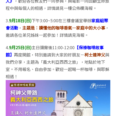
人》
，歡迎各位教友們一同參與，與電影一同回顧生命旅
程中與每個人的相遇，詳情請見一樓公佈欄海報。
3.
9月18日(日)
下午3:00~5:00在三樓會議室舉辦
家庭組聚
會活動
，
主題是：讀懂他的咖啡香氣—家庭中的大小事
，
邀請各位弟兄姊妹一起參加！詳情請見海報。
4.
9月25日(日)
主日彌撒後11:00-12:00
【保祿咖啡故事
館】
再度開館，特別邀請到大家的好朋友－
柯士達神父
與
我們分享，主題為「義大利亞西西之旅」，地點於地下
室。不用報名、自由參加。歡迎一起喝一杯咖啡，與耶穌
相遇！