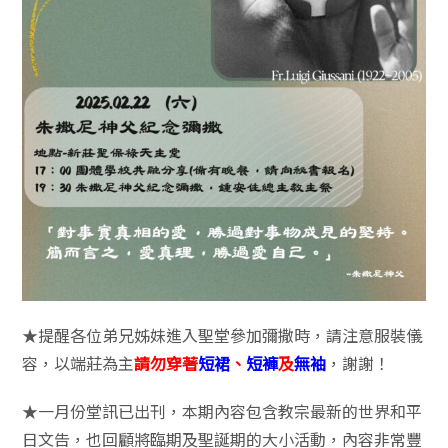
★提醒各位弟兄姊妹進入聖堂參加彌撒時，請注意服裝儀
容，以端莊為主
請勿穿著
短裙
、
短褲
及
無袖
，謝謝！
★一月份堂訊已出刊，本期內容包含教宗最新的世界和平
日文告，也回顧將臨期及聖誕期的大小活動，內容非常豐