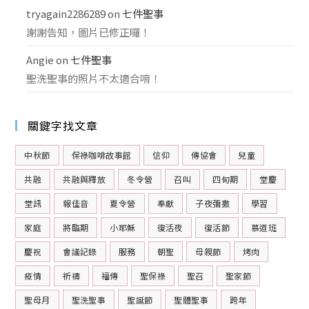
tryagain2286289
on
七件聖事
謝謝告知，圖片已修正囉！
Angie
on
七件聖事
聖洗聖事的照片不太適合唷！
關鍵字找文章
中秋節
保祿咖啡故事館
信仰
傳協會
兒童
共融
共融與釋放
冬令營
召叫
四旬期
堂慶
堂訊
報佳音
夏令營
奉獻
子夜彌撒
學習
家庭
將臨期
小耶穌
復活夜
復活節
慕道班
慶祝
會議記錄
服務
朝聖
母親節
烤肉
疫情
祈禱
福傳
聖保祿
聖召
聖家節
聖母月
聖洗聖事
聖誕節
聖體聖事
跨年