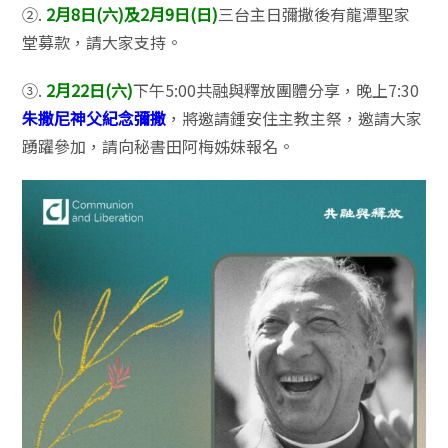
②.
2月8日(六)及2月9日(日)
三台主日彌撒後有龍潭聖家
堂募款，請大家支持。
③.
2月22日(六)
下午5:00共融與釋放團體分享，晚上7:30
朱撒尼神父紀念彌撒
，將邀請鍾安住主教主祭，邀請大家
踴躍參加，請向秘書田阿梅姊妹報名。