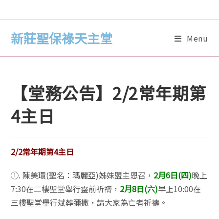
新莊聖保祿天主堂
Menu
【堂務公告】2/2常年期第
4主日
2/2常年期第4主日
①. 陳美環(聖名：瑪麗亞)姊妹盟主恩召，
2月6日(四)
晚上
7:30在二樓聖堂舉行靈前祈禱，
2月8日(六)
早上10:00在
三樓聖堂舉行斌葬彌撒，請大家為亡者祈禱。