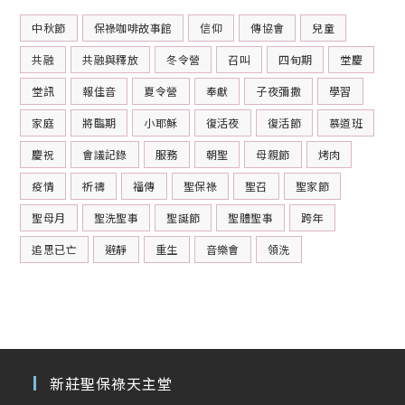
中秋節
保祿咖啡故事館
信仰
傳協會
兒童
共融
共融與釋放
冬令營
召叫
四旬期
堂慶
堂訊
報佳音
夏令營
奉獻
子夜彌撒
學習
家庭
將臨期
小耶穌
復活夜
復活節
慕道班
慶祝
會議記錄
服務
朝聖
母親節
烤肉
疫情
祈禱
福傳
聖保祿
聖召
聖家節
聖母月
聖洗聖事
聖誕節
聖體聖事
跨年
追思已亡
避靜
重生
音樂會
領洗
新莊聖保祿天主堂