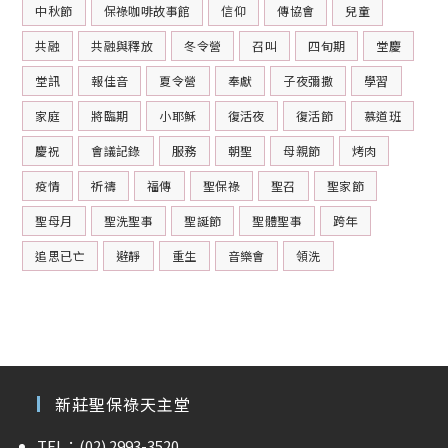
中秋節
保祿咖啡故事館
信仰
傳協會
兒童
共融
共融與釋放
冬令營
召叫
四旬期
堂慶
堂訊
報佳音
夏令營
奉獻
子夜彌撒
學習
家庭
將臨期
小耶穌
復活夜
復活節
慕道班
慶祝
會議記錄
服務
朝聖
母親節
烤肉
疫情
祈禱
福傳
聖保祿
聖召
聖家節
聖母月
聖洗聖事
聖誕節
聖體聖事
跨年
追思已亡
避靜
重生
音樂會
領洗
新莊聖保祿天主堂
TEL：(02) 2993-3520