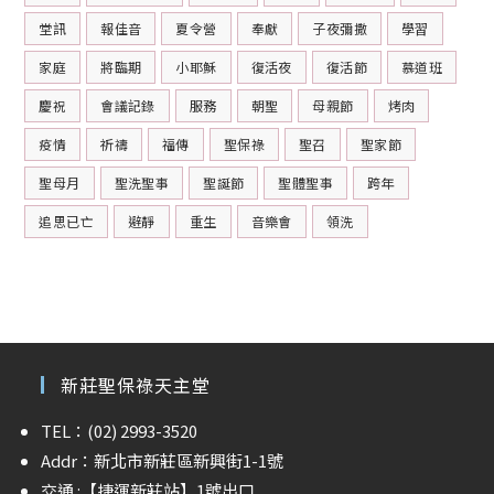
堂訊
報佳音
夏令營
奉獻
子夜彌撒
學習
家庭
將臨期
小耶穌
復活夜
復活節
慕道班
慶祝
會議記錄
服務
朝聖
母親節
烤肉
疫情
祈禱
福傳
聖保祿
聖召
聖家節
聖母月
聖洗聖事
聖誕節
聖體聖事
跨年
追思已亡
避靜
重生
音樂會
領洗
新莊聖保祿天主堂
TEL：(02) 2993-3520
Addr：新北市新莊區新興街1-1號
交通 :
【捷運新莊站】
1號出口