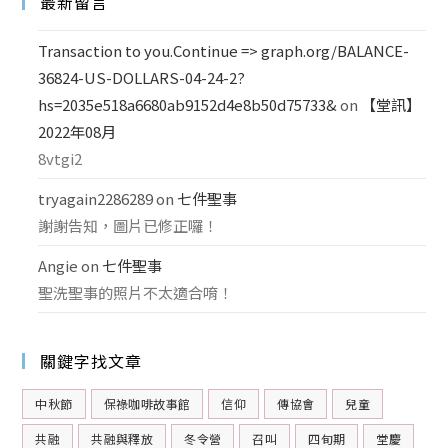
最新留言
Transaction to you.Continue => graph.org/BALANCE-
36824-US-DOLLARS-04-24-2?
hs=2035e518a6680ab9152d4e8b50d75733&
on
【堂訊】
2022年08月
8vtgi2
tryagain2286289
on
七件聖事
謝謝告知，圖片已修正囉！
Angie
on
七件聖事
聖洗聖事的照片不太適合唷！
關鍵字找文章
中秋節
保祿咖啡故事館
信仰
傳協會
兒童
共融
共融與釋放
冬令營
召叫
四旬期
堂慶