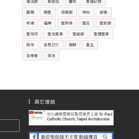
復活節
慕道班
慶祝
會議記錄
服務
朝聖
母親節
烤肉
疫情
祈禱
福傳
聖保祿
聖召
聖家節
聖母月
聖洗聖事
聖誕節
聖體聖事
跨年
追思已亡
避靜
重生
音樂會
領洗
其它連結