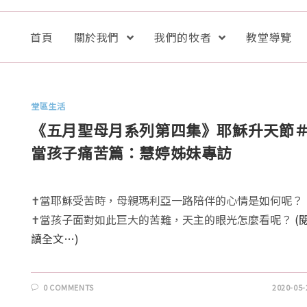
首頁
關於我們
我們的牧者
教堂導覽
堂區生活
《五月聖母月系列第四集》耶穌升天節
當孩子痛苦篇：慧婷姊妹專訪
✝️當耶穌受苦時，母親瑪利亞一路陪伴的心情是如何呢？
✝️當孩子面對如此巨大的苦難，天主的眼光怎麼看呢？
(
讀全文…)
0 COMMENTS
2020-05-