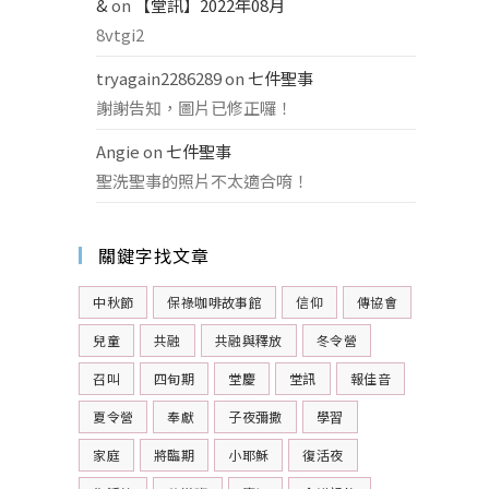
&
on
【堂訊】2022年08月
8vtgi2
tryagain2286289
on
七件聖事
謝謝告知，圖片已修正囉！
Angie
on
七件聖事
聖洗聖事的照片不太適合唷！
關鍵字找文章
中秋節
保祿咖啡故事館
信仰
傳協會
兒童
共融
共融與釋放
冬令營
召叫
四旬期
堂慶
堂訊
報佳音
夏令營
奉獻
子夜彌撒
學習
家庭
將臨期
小耶穌
復活夜