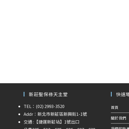
新莊聖保祿天主堂
快速
TEL：(02) 2993-3520
首頁
Addr：新北市新莊區新興街1-1號
關於我們
交通 :
【捷運新莊站】
1號出口
我們的牧