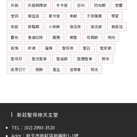
共融
共融與釋放
冬令營
召叫
四旬期
堂慶
堂訊
報佳音
夏令營
奉獻
子夜彌撒
學習
家庭
將臨期
小耶穌
復活夜
復活節
慕道班
慶祝
會議記錄
服務
朝聖
母親節
烤肉
疫情
祈禱
福傳
聖保祿
聖召
聖家節
聖母月
聖洗聖事
聖誕節
聖體聖事
跨年
追思已亡
避靜
重生
音樂會
領洗
新莊聖保祿天主堂
TEL：(02) 2993-3520
Addr：新北市新莊區新興街1-1號