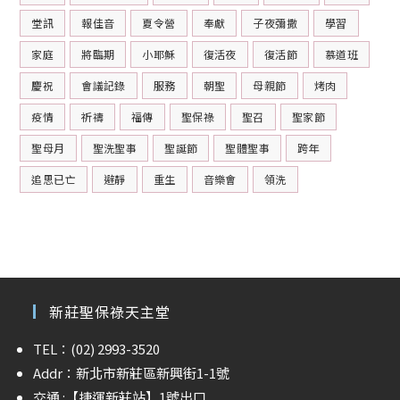
堂訊
報佳音
夏令營
奉獻
子夜彌撒
學習
家庭
將臨期
小耶穌
復活夜
復活節
慕道班
慶祝
會議記錄
服務
朝聖
母親節
烤肉
疫情
祈禱
福傳
聖保祿
聖召
聖家節
聖母月
聖洗聖事
聖誕節
聖體聖事
跨年
追思已亡
避靜
重生
音樂會
領洗
新莊聖保祿天主堂
TEL：(02) 2993-3520
Addr：新北市新莊區新興街1-1號
交通 :
【捷運新莊站】
1號出口