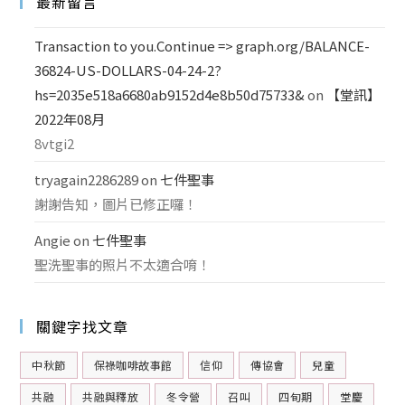
最新留言
Transaction to you.Continue => graph.org/BALANCE-
36824-US-DOLLARS-04-24-2?
hs=2035e518a6680ab9152d4e8b50d75733&
on
【堂訊】
2022年08月
8vtgi2
tryagain2286289
on
七件聖事
謝謝告知，圖片已修正囉！
Angie
on
七件聖事
聖洗聖事的照片不太適合唷！
關鍵字找文章
中秋節
保祿咖啡故事館
信仰
傳協會
兒童
共融
共融與釋放
冬令營
召叫
四旬期
堂慶