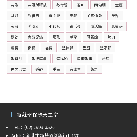
共融
共融與釋放
冬令營
召叫
四旬期
堂慶
堂訊
報佳音
夏令營
奉獻
子夜彌撒
學習
家庭
將臨期
小耶穌
復活夜
復活節
慕道班
慶祝
會議記錄
服務
朝聖
母親節
烤肉
疫情
祈禱
福傳
聖保祿
聖召
聖家節
聖母月
聖洗聖事
聖誕節
聖體聖事
跨年
追思已亡
避靜
重生
音樂會
領洗
新莊聖保祿天主堂
TEL：(02) 2993-3520
Addr：新北市新莊區新興街1-1號