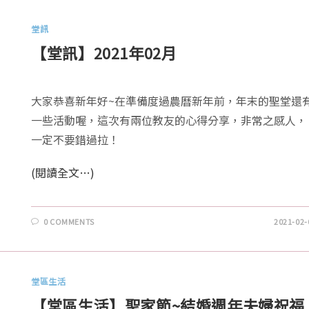
堂訊
【堂訊】2021年02月
大家恭喜新年好~在準備度過農曆新年前，年末的聖堂還
一些活動喔，這次有兩位教友的心得分享，非常之感人，
一定不要錯過拉！
(閱讀全文…)
0 COMMENTS
2021-02-
堂區生活
【堂區生活】聖家節~結婚週年夫婦祝福