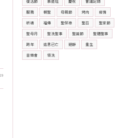
復活節
慕道班
慶祝
會議記錄
服務
朝聖
母親節
烤肉
疫情
祈禱
福傳
聖保祿
聖召
聖家節
聖母月
聖洗聖事
聖誕節
聖體聖事
跨年
追思已亡
避靜
重生
音樂會
領洗
29