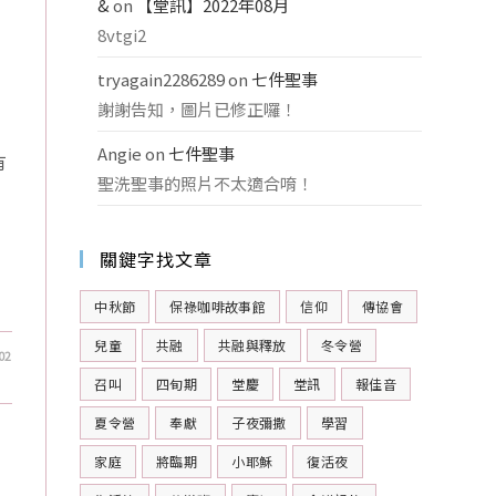
&
on
【堂訊】2022年08月
8vtgi2
tryagain2286289
on
七件聖事
謝謝告知，圖片已修正囉！
Angie
on
七件聖事
有
聖洗聖事的照片不太適合唷！
關鍵字找文章
中秋節
保祿咖啡故事館
信仰
傳協會
兒童
共融
共融與釋放
冬令營
02
召叫
四旬期
堂慶
堂訊
報佳音
夏令營
奉獻
子夜彌撒
學習
家庭
將臨期
小耶穌
復活夜