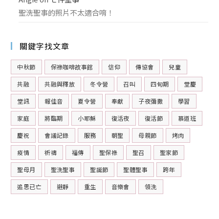
聖洗聖事的照片不太適合唷！
關鍵字找文章
中秋節
保祿咖啡故事館
信仰
傳協會
兒童
共融
共融與釋放
冬令營
召叫
四旬期
堂慶
堂訊
報佳音
夏令營
奉獻
子夜彌撒
學習
家庭
將臨期
小耶穌
復活夜
復活節
慕道班
慶祝
會議記錄
服務
朝聖
母親節
烤肉
疫情
祈禱
福傳
聖保祿
聖召
聖家節
聖母月
聖洗聖事
聖誕節
聖體聖事
跨年
追思已亡
避靜
重生
音樂會
領洗