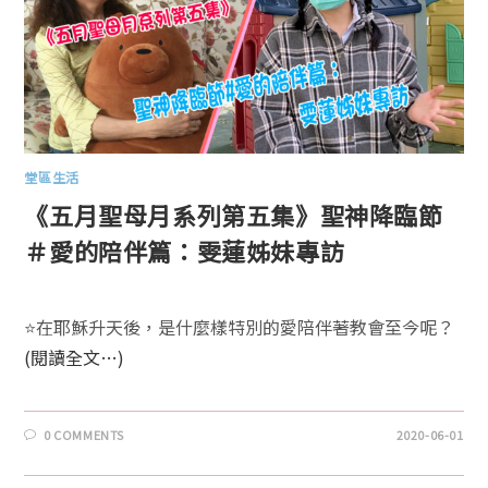
堂區生活
《五月聖母月系列第五集》聖神降臨節
＃愛的陪伴篇：雯蓮姊妹專訪
⭐️在耶穌升天後，是什麼樣特別的愛陪伴著教會至今呢？
(閱讀全文…)
0 COMMENTS
2020-06-01