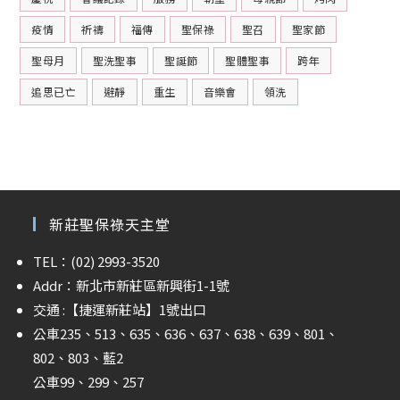
疫情
祈禱
福傳
聖保祿
聖召
聖家節
聖母月
聖洗聖事
聖誕節
聖體聖事
跨年
追思已亡
避靜
重生
音樂會
領洗
新莊聖保祿天主堂
TEL：(02) 2993-3520
Addr：新北市新莊區新興街1-1號
交通 :
【捷運新莊站】
1號出口
公車235、513、635、636、637、638、639、801、
802、803、藍2
公車99、299、257