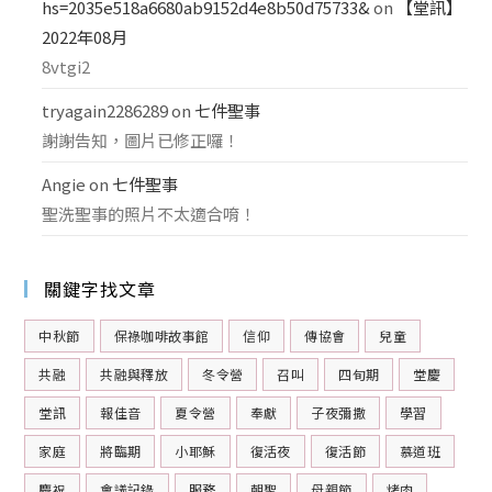
hs=2035e518a6680ab9152d4e8b50d75733&
on
【堂訊】
2022年08月
8vtgi2
tryagain2286289
on
七件聖事
謝謝告知，圖片已修正囉！
Angie
on
七件聖事
聖洗聖事的照片不太適合唷！
關鍵字找文章
中秋節
保祿咖啡故事館
信仰
傳協會
兒童
共融
共融與釋放
冬令營
召叫
四旬期
堂慶
堂訊
報佳音
夏令營
奉獻
子夜彌撒
學習
家庭
將臨期
小耶穌
復活夜
復活節
慕道班
慶祝
會議記錄
服務
朝聖
母親節
烤肉