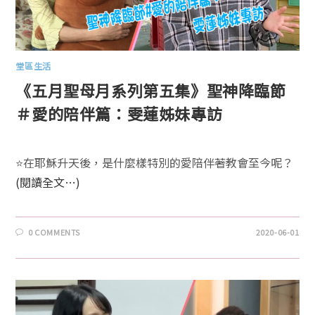
堂區生活
《五月聖母月系列第五集》聖神降臨節
＃愛的陪伴篇：雯蓮姊妹專訪
⭐️在耶穌升天後，是什麼樣特別的愛陪伴著教會至今呢？
(閱讀全文…)
0 COMMENTS
2020-06-01