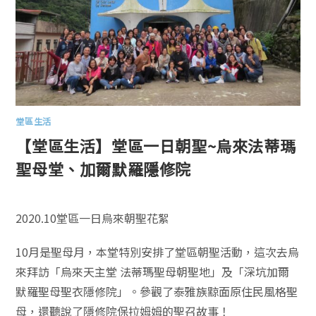
堂區生活
【堂區生活】堂區一日朝聖~烏來法蒂瑪
聖母堂、加爾默羅隱修院
2020.10堂區一日烏來朝聖花絮
10月是聖母月，本堂特別安排了堂區朝聖活動，這次去烏
來拜訪「烏來天主堂 法蒂瑪聖母朝聖地」及「深坑加爾
默羅聖母聖衣隱修院」。參觀了泰雅族黥面原住民風格聖
母，還聽說了隱修院保拉姆姆的聖召故事！