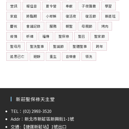
堂訊
報佳音
夏令營
奉獻
子夜彌撒
學習
家庭
將臨期
小耶穌
復活夜
復活節
慕道班
慶祝
會議記錄
服務
朝聖
母親節
烤肉
疫情
祈禱
福傳
聖保祿
聖召
聖家節
聖母月
聖洗聖事
聖誕節
聖體聖事
跨年
追思已亡
避靜
重生
音樂會
領洗
新莊聖保祿天主堂
TEL：(02) 2993-3520
Addr：新北市新莊區新興街1-1號
交通 :
【捷運新莊站】
1號出口