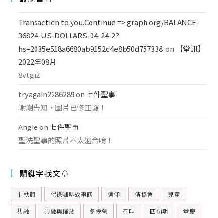
Transaction to you.Continue => graph.org/BALANCE-
36824-US-DOLLARS-04-24-2?
hs=2035e518a6680ab9152d4e8b50d75733&
on
【堂訊】
2022年08月
8vtgi2
tryagain2286289
on
七件聖事
謝謝告知，圖片已修正囉！
Angie
on
七件聖事
聖洗聖事的照片不太適合唷！
關鍵字找文章
中秋節
保祿咖啡故事館
信仰
傳協會
兒童
共融
共融與釋放
冬令營
召叫
四旬期
堂慶