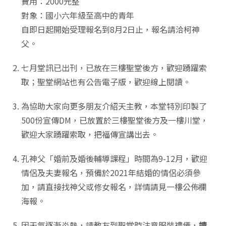
費用：2000元整
對象：國小六年級至高中的青年
自即日起開始受理報名到8月2日止，報名請洽柯神
父。
七月堂訊已出刊，已放在三樓聖堂後方，歡迎踴躍索
取；聖堂網站也有公告電子版，歡迎線上閱讀。
為協助大家向更多朋友介紹天主教，本堂特別印製了
500份宣傳DM，已放置於三樓聖堂後方及一樓川堂，
歡迎大家踴躍索取，把福傳宣講出去。
孔神父「婚前及婚後輔導課程」時間為9-12月，歡迎
情侶及夫妻報名，預備於2021年結婚的情侶必須參
加，請直接找神父或修女報名，詳情請見一樓公佈欄
海報。
因天氣逐漸炎熱，請教友到聖堂時注意服裝禮儀，
請