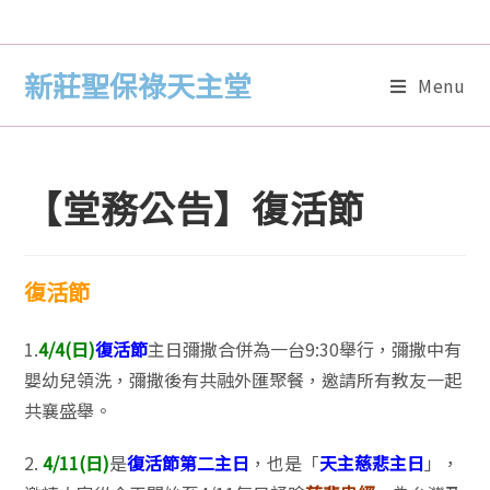
新莊聖保祿天主堂
Menu
【堂務公告】復活節
復活節
1.
4/4(日)
復活節
主日彌撒合併為一台9:30舉行，彌撒中有
嬰幼兒領洗，彌撒後有共融外匯聚餐，邀請所有教友一起
共襄盛舉。
2.
4/11(日)
是
復活節第二主日
，也是「
天主慈悲主日
」，