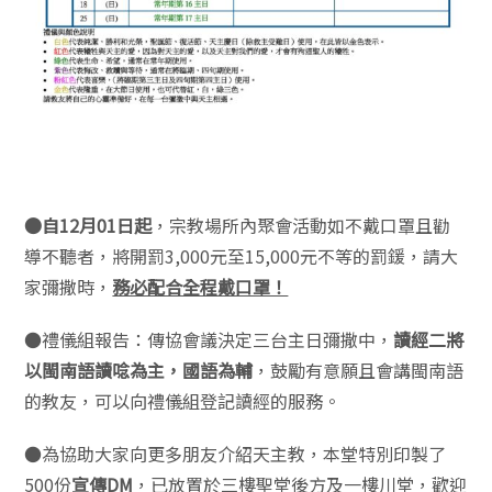
●自12月01日起
，宗教場所內聚會活動如不戴口罩且勸
導不聽者，將開罰3,000元至15,000元不等的罰鍰，請大
家彌撒時，
務必配合全程戴口罩！
●禮儀組報告：傳協會議決定三台主日彌撒中，
讀經二將
以閩南語讀唸為主，國語為輔
，鼓勵有意願且會講閩南語
的教友，可以向禮儀組登記讀經的服務。
●為協助大家向更多朋友介紹天主教，本堂特別印製了
500份
宣傳DM
，已放置於三樓聖堂後方及一樓川堂，歡迎