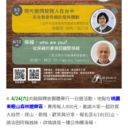
4.
4/24(六)
共融與釋放團體舉行一日遊活動，地點在
桃
園
東眼山森林遊樂區
，費用每人800元，邀請大家一起欣賞
大自然、爬山、歌唱、歡笑與分享，報名至4/18(日)止，
請洽田阿梅姊妹，詳情請見一樓公佈欄海報。