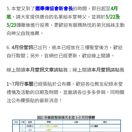
5. 本堂又到了
選舉傳協會新會長
的時間，即日起至
4月
底
，請大家提供適合的名單給本堂神父，並將於
5/22及
5/23
彌撒後進行投票，更歡迎有服務熱忱的弟兄姊妹主動
向神父自我推薦。
6.
4月份堂訊
已出刊，紙本已經放在三樓聖堂後方，歡迎
自行取閱；另外，官網也已經更新，歡迎線上閱讀。
線上閱讀
本月堂訊文章
請點我
；線上閱讀
本月堂訊
請點我
1~7月行事曆
已經張貼於公布欄，歡迎各位教友紀錄本堂
禮儀及活動的日期及時間，並邀請各位多多參與，同時關
注公布欄張貼的最新消息！