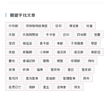
關鍵字找文章
中秋節
保祿咖啡故事館
信仰
傳協會
兒童
共融
共融與釋放
冬令營
召叫
四旬期
堂慶
堂訊
報佳音
夏令營
奉獻
子夜彌撒
學習
家庭
將臨期
小耶穌
復活夜
復活節
慕道班
慶祝
會議記錄
服務
朝聖
母親節
烤肉
疫情
祈禱
福傳
聖保祿
聖召
聖家節
聖母月
聖洗聖事
聖誕節
聖體聖事
跨年
追思已亡
避靜
重生
音樂會
領洗