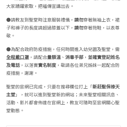
大家踴躍索取，把福傳宣講出去。
●請教友到聖堂時注意服裝禮儀，
請勿
穿著無袖上衣，裙
子和褲子的長度請超過膝蓋以下，
請勿
穿著拖鞋，以表尊
敬。
●為配合政府防疫措施，任何時間進入幼兒園及聖堂，需
全程戴口罩
，請配合
量額溫
、
消毒手部
，
並確實登記姓名
及電話
，以落實
實名制度
，敬請各位弟兄姊妹一起配合防
疫措施，謝謝。
聖堂的官網已完成，只要在搜尋欄位打上「
新莊聖保祿天
主堂
」，就可以進到聖堂新的網站；未來聖堂相關訊息、
活動、影片都會佈達在官網上，教友可隨時至官網關心聖
堂動態。