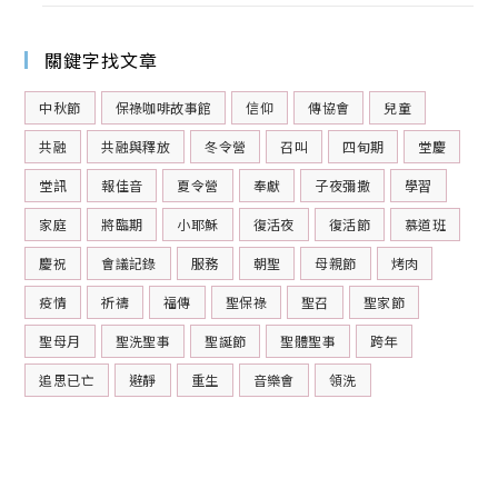
關鍵字找文章
中秋節
保祿咖啡故事館
信仰
傳協會
兒童
共融
共融與釋放
冬令營
召叫
四旬期
堂慶
堂訊
報佳音
夏令營
奉獻
子夜彌撒
學習
家庭
將臨期
小耶穌
復活夜
復活節
慕道班
慶祝
會議記錄
服務
朝聖
母親節
烤肉
疫情
祈禱
福傳
聖保祿
聖召
聖家節
聖母月
聖洗聖事
聖誕節
聖體聖事
跨年
追思已亡
避靜
重生
音樂會
領洗