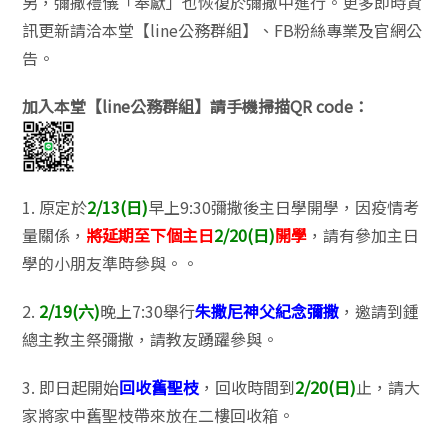
另，彌撒禮儀「奉獻」也恢復於彌撒中進行。更多即時資
訊更新請洽本堂【line公務群組】、FB粉絲專業及官網公
告。
加入本堂【line公務群組】請手機掃描QR code：
1. 原定於
2/13(日)
早上9:30彌撒後主日學開學，因疫情考
量關係，
將延期至下個主日
2/20(日)
開學
，請有參加主日
學的小朋友準時參與。。
2.
2/19(六)
晚上7:30舉行
朱撒尼神父紀念彌撒
，邀請到鍾
總主教主祭彌撒，請教友踴躍參與。
3. 即日起開始
回收舊聖枝
，回收時間到
2/20(日)
止，請大
家將家中舊聖枝帶來放在二樓回收箱。