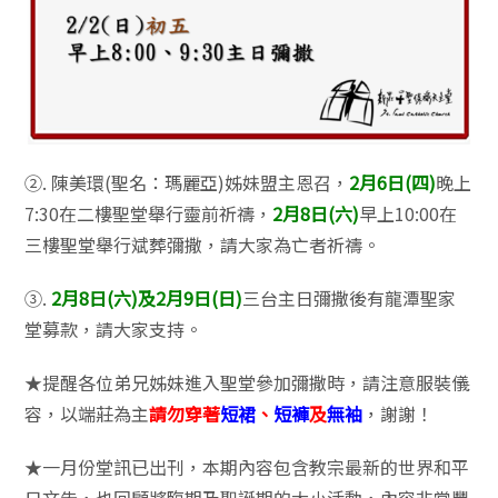
②. 陳美環(聖名：瑪麗亞)姊妹盟主恩召，
2月6日(四)
晚上
7:30在二樓聖堂舉行靈前祈禱，
2月8日(六)
早上10:00在
三樓聖堂舉行斌葬彌撒，請大家為亡者祈禱。
③.
2月8日(六)及2月9日(日)
三台主日彌撒後有龍潭聖家
堂募款，請大家支持。
★提醒各位弟兄姊妹進入聖堂參加彌撒時，請注意服裝儀
容，以端莊為主
請勿穿著
短裙
、
短褲
及
無袖
，謝謝！
★一月份堂訊已出刊，本期內容包含教宗最新的世界和平