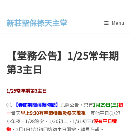
新莊聖保祿天主堂
Menu
【堂務公告】1/25常年期
第3主日
1/25常年期第3主日
①.
【春節期間彌撒時間】
已經公告，只有
1月29日(三)
初
一
當天
早上9:30有春節彌撒及祭天敬祖
，其他平日(1/27
小年夜、1/28除夕、1/30初二、1/31初三)
沒有平日彌
撒
，2月1日(六)初四恢復主日彌撒，詳見海報。