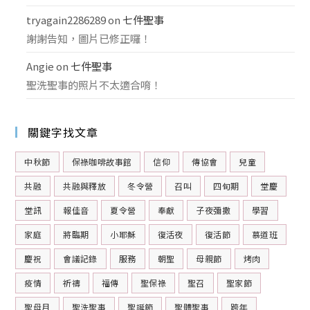
tryagain2286289
on
七件聖事
謝謝告知，圖片已修正囉！
Angie
on
七件聖事
聖洗聖事的照片不太適合唷！
關鍵字找文章
中秋節
保祿咖啡故事館
信仰
傳協會
兒童
共融
共融與釋放
冬令營
召叫
四旬期
堂慶
堂訊
報佳音
夏令營
奉獻
子夜彌撒
學習
家庭
將臨期
小耶穌
復活夜
復活節
慕道班
慶祝
會議記錄
服務
朝聖
母親節
烤肉
疫情
祈禱
福傳
聖保祿
聖召
聖家節
聖母月
聖洗聖事
聖誕節
聖體聖事
跨年