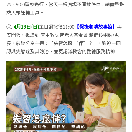
合，9:00聖枝遊行，當天一樓廣場不開放停車，請儘量搭
乘大眾運輸工具。
③.
4月13日(日)
主日彌撒後11:00
【保祿咖啡故事館】
再
度開張，邀請到 天主教失智老人基金會 趙健伶姐妹/處
長，蒞臨分享主題：「
失智怎麼 “伴”？
」，歡迎一同
認識失智症及其防治，並更認識教會的愛德服務精神。