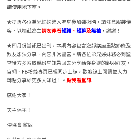
請使用地下室。
★提醒各位弟兄姊妹進入聖堂參加彌撒時，請注意服裝儀
容，以端莊為主
請勿穿著
短裙
、
短褲
及
無袖
，謝謝！
★四月份堂訊已出刊，本期內容包含避靜講座重點節錄及
教友想法分享，內容非常豐富。請各位弟兄姊妹務必到聖
堂後方多索取幾份堂訊帶回去分享給你身邊的親朋好友，
官網、FB粉絲專頁已經同步上線，歡迎線上閱讀並大力
轉貼分享給更多人知道！。
點我看堂訊
感謝大家！
天主保祐！
傳協會 敬啟