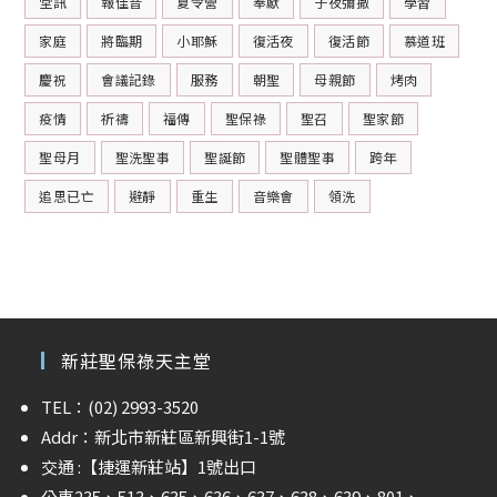
堂訊
報佳音
夏令營
奉獻
子夜彌撒
學習
家庭
將臨期
小耶穌
復活夜
復活節
慕道班
慶祝
會議記錄
服務
朝聖
母親節
烤肉
疫情
祈禱
福傳
聖保祿
聖召
聖家節
聖母月
聖洗聖事
聖誕節
聖體聖事
跨年
追思已亡
避靜
重生
音樂會
領洗
新莊聖保祿天主堂
TEL：(02) 2993-3520
Addr：新北市新莊區新興街1-1號
交通 :
【捷運新莊站】
1號出口
公車235、513、635、636、637、638、639、801、