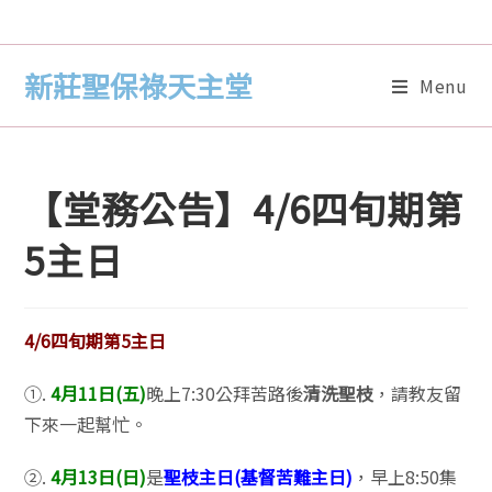
新莊聖保祿天主堂
Menu
【堂務公告】4/6四旬期第
5主日
4/6四旬期第5主日
①.
4月11日(五)
晚上7:30公拜苦路後
清洗聖枝
，請教友留
下來一起幫忙。
②.
4月13日(日)
是
聖枝主日(基督苦難主日)
，早上8:50集