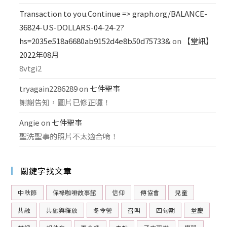
Transaction to you.Continue => graph.org/BALANCE-
36824-US-DOLLARS-04-24-2?
hs=2035e518a6680ab9152d4e8b50d75733&
on
【堂訊】
2022年08月
8vtgi2
tryagain2286289
on
七件聖事
謝謝告知，圖片已修正囉！
Angie
on
七件聖事
聖洗聖事的照片不太適合唷！
關鍵字找文章
中秋節
保祿咖啡故事館
信仰
傳協會
兒童
共融
共融與釋放
冬令營
召叫
四旬期
堂慶