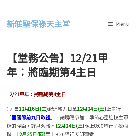
新莊聖保祿天主堂
Menu
【堂務公告】12/21甲
年：將臨期第4主日
12/21甲年：將臨期第4主日
①. 自
12月16日(二)
起連續九日至
12月24日(三)
止舉行
「
聖誕節前九日敬禮
」，請踴躍參加，準備心靈迎接主耶
穌的降臨，詳見海報。
12月24日(三)
晚上8:00舉行子夜彌
撒，
12月25日(四)
早上9:30舉行天明彌撒