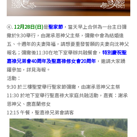
④.
12月28日(日)
是
聖家節
，當天早上合併為一台主日彌
撒於9:30舉行，由謝承恩神父主祭，彌撒中會為結婚逢
五、十週年的夫妻降福，請想要重發誓願的夫妻向沈神父
報名；彌撒後11:30在地下室舉辦共融餐會，
特別慶祝聖
嘉祿兄弟會40周年及聖嘉祿修女會20周年
，邀請大家踴
躍參加，詳見海報。
活動：
9:30 於三樓聖堂舉行聖家節彌撒，由謝承恩神父主祭
11:30 於地下室舉行聖嘉祿大家庭共融活動，嘉賓：謝承
恩神父、唐嘉蘭修女
12:15 午餐，聖嘉祿兄弟會請客