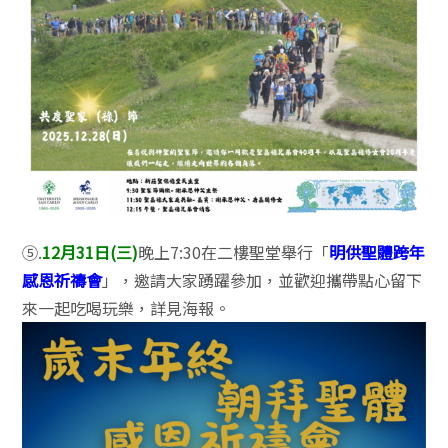
⑤.
12月31日(三)
晚上7:30在二樓聖堂舉行「
明供聖體跨年
感恩祈禱會
」，邀請大家踴躍參加，並歡迎攜帶點心留下
來一起吃喝玩樂，詳見海報。