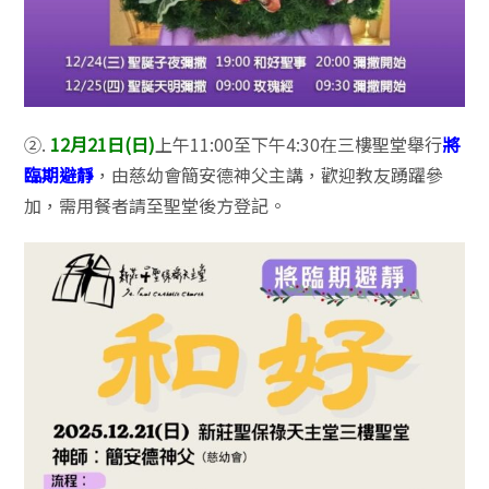
②.
12月21日(日)
上午11:00至下午4:30在三樓聖堂舉行
將
臨期避靜
，由慈幼會簡安德神父主講，歡迎教友踴躍參
加，需用餐者請至聖堂後方登記。