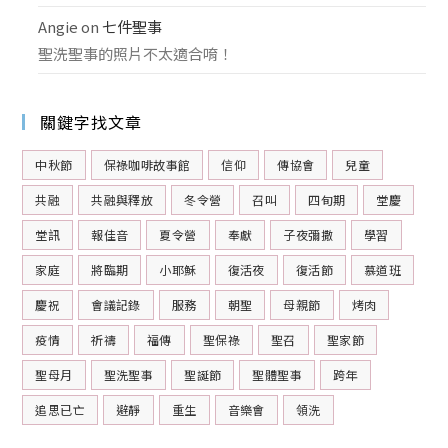
Angie
on
七件聖事
聖洗聖事的照片不太適合唷！
關鍵字找文章
中秋節
保祿咖啡故事館
信仰
傳協會
兒童
共融
共融與釋放
冬令營
召叫
四旬期
堂慶
堂訊
報佳音
夏令營
奉獻
子夜彌撒
學習
家庭
將臨期
小耶穌
復活夜
復活節
慕道班
慶祝
會議記錄
服務
朝聖
母親節
烤肉
疫情
祈禱
福傳
聖保祿
聖召
聖家節
聖母月
聖洗聖事
聖誕節
聖體聖事
跨年
追思已亡
避靜
重生
音樂會
領洗