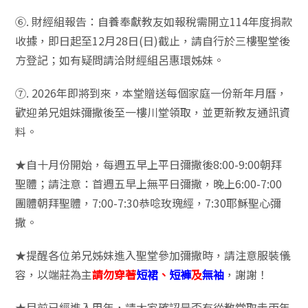
⑥. 財經組報告：自養奉獻教友如報稅需開立114年度捐款
收據，即日起至12月28日(日)截止，請自行於三樓聖堂後
方登記；如有疑問請洽財經組呂惠環姊妹。
⑦. 2026年即將到來，本堂贈送每個家庭一份新年月曆，
歡迎弟兄姐妹彌撒後至一樓川堂領取，並更新教友通訊資
料。
★自十月份開始，每週五早上平日彌撒後8:00-9:00朝拜
聖體；請注意：首週五早上無平日彌撒，晚上6:00-7:00
團體朝拜聖體，7:00-7:30恭唸玫瑰經，7:30耶穌聖心彌
撒。
★提醒各位弟兄姊妹進入聖堂參加彌撒時，請注意服裝儀
容，以端莊為主
請勿穿著
短裙
、
短褲
及
無袖
，謝謝！
★目前已經進入甲年，請大家確認是否有從教堂取走丙年