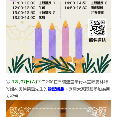
③.
12月27日(六)
下午2:00在三樓聖堂舉行本堂教友林姝
岑姐妹與徐德涵先生的
婚配彌撒
，歡迎大家踴躍參加為新
人祝福。