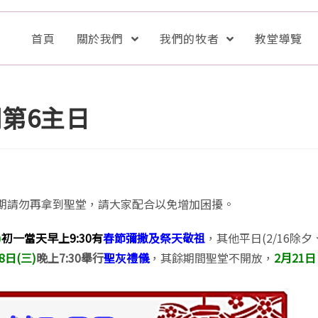
首頁
關於我們
我們的牧者
教堂導覽
期第6主日
期請勿再拿到聖堂，請大家配合以免增加困擾。
)
初一當天早上9:30有
春節彌撒及祭天敬祖
，其他平日(2/16除夕
8日(三)
晚上7:30舉行
聖灰禮儀
，其餘期間聖堂不開放，
2月21日