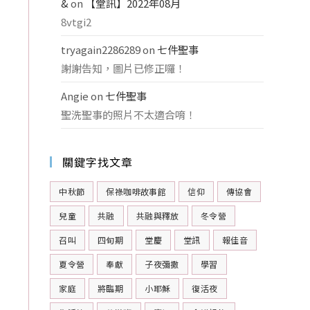
&
on
【堂訊】2022年08月
8vtgi2
tryagain2286289
on
七件聖事
謝謝告知，圖片已修正囉！
Angie
on
七件聖事
聖洗聖事的照片不太適合唷！
關鍵字找文章
中秋節
保祿咖啡故事館
信仰
傳協會
兒童
共融
共融與釋放
冬令營
召叫
四旬期
堂慶
堂訊
報佳音
夏令營
奉獻
子夜彌撒
學習
家庭
將臨期
小耶穌
復活夜