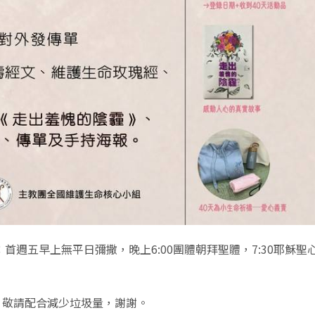
意：首週五早上無平日彌撒，晚上6:00團體朝拜聖體，7:30耶穌聖
，敬請配合減少垃圾量，謝謝。