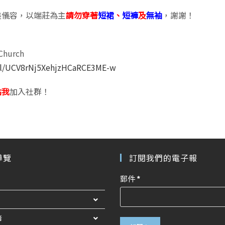
裝儀容，以端莊為主
請勿穿著
短裙
、
短褲
及
無袖
，謝謝！
Church
el/UCV8rNj5XehjzHCaRCE3ME-w
點我
加入社群！
導覽
訂閱我們的電子報
郵件
*
者