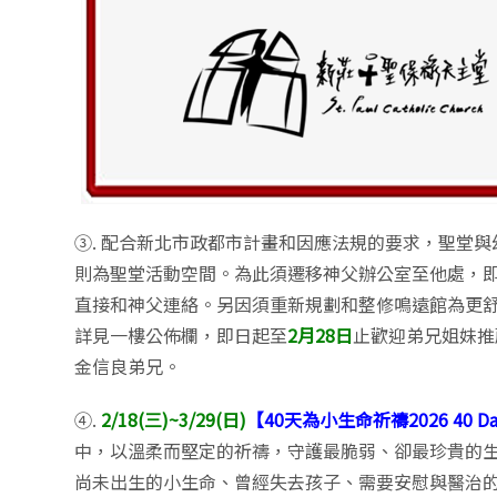
③. 配合新北市政都市計畫和因應法規的要求，聖堂
則為聖堂活動空間。為此須遷移神父辦公室至他處，
直接和神父連絡。另因須重新規劃和整修鳴遠館為更
詳見一樓公佈欄，即日起至
2月28日
止歡迎弟兄姐妹推
金信良弟兄。
④.
2/18(三)~3/29(日)
【40天為小生命祈禱2026 40 Days
中，以溫柔而堅定的祈禱，守護最脆弱、卻最珍貴的
尚未出生的小生命、曾經失去孩子、需要安慰與醫治