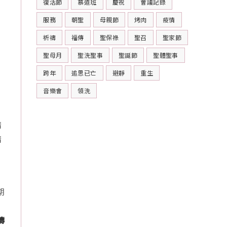
復活節
慕道班
慶祝
會議記錄
服務
朝聖
母親節
烤肉
疫情
祈禱
福傳
聖保祿
聖召
聖家節
聖母月
聖洗聖事
聖誕節
聖體聖事
跨年
追思已亡
避靜
重生
音樂會
領洗
請
請
期
：
禱