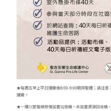
★每週五早上平日彌撒後8:00-9:00朝拜聖體；請注
彌撒。
★一樓川堂電梯旁僅設置垃圾桶，未設置資源回收桶