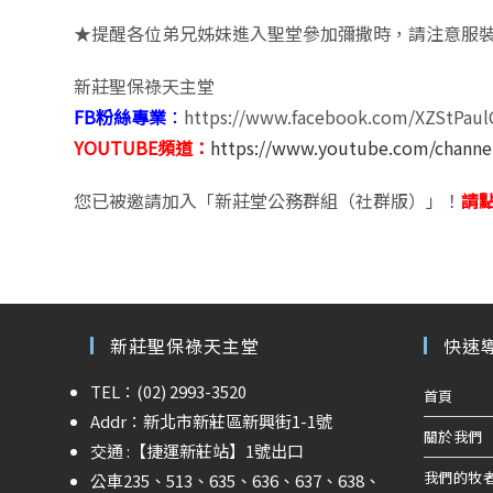
★提醒各位弟兄姊妹進入聖堂參加彌撒時，請注意服
新莊聖保祿天主堂
FB粉絲專業
：
https://www.facebook.com/XZStPaul
YOUTUBE頻道：
https://www.youtube.com/chann
您已被邀請加入「新莊堂公務群組（社群版）」！
請
新莊聖保祿天主堂
快速
TEL：(02) 2993-3520
首頁
Addr：新北市新莊區新興街1-1號
關於我們
交通 :
【捷運新莊站】
1號出口
我們的牧
公車235、513、635、636、637、638、