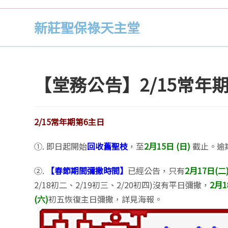
新莊聖保祿天主堂
【堂務公告】2/15常年
2/15常年期第6主日
①. 即日起開始
回收舊聖枝
，至
2月15日 (日)
截止。逾
②.
【春節期間彌撒時間】
已經公告，只有
2月17日(二
2/18初二、2/19初三、2/20初四)沒有平日彌撒，
2月1
(六)
初五恢復主日彌撒，詳見海報。