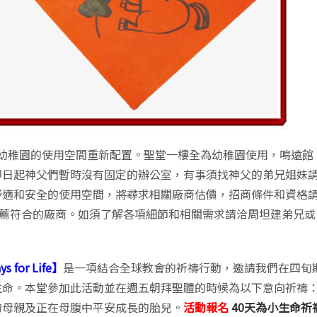
與幼稚園的使用空間重新配置。聖堂一樓全為幼稚園使用，鳴遠館
即日起神父們暫時沒有固定的辦公室，有事須找神父的弟兄姐妹
舒適和安全的使用空間，將尋求相關廠商估價，招商條件和資格
薦符合的廠商。如須了解各項細節和相關需求請洽周坦建弟兄或
 for Life】
是一項結合全球教會的祈禱行動，邀請我們在四旬
生命。本堂參加此活動並在週五朝拜聖體的時候為以下意向祈禱
的母親及正在母腹中平安成長的胎兒。
活動報名
40天為小生命祈