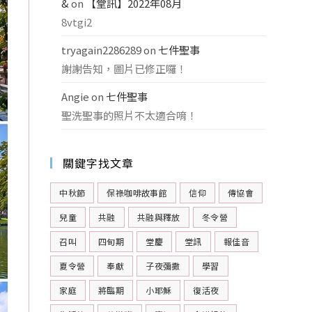
&
on
【堂訊】2022年08月
8vtgi2
tryagain2286289
on
七件聖事
謝謝告知，圖片已修正囉！
Angie
on
七件聖事
聖洗聖事的照片不太適合唷！
關鍵字找文章
中秋節
保祿咖啡故事館
信仰
傳協會
兒童
共融
共融與釋放
冬令營
召叫
四旬期
堂慶
堂訊
報佳音
夏令營
奉獻
子夜彌撒
學習
家庭
將臨期
小耶穌
復活夜