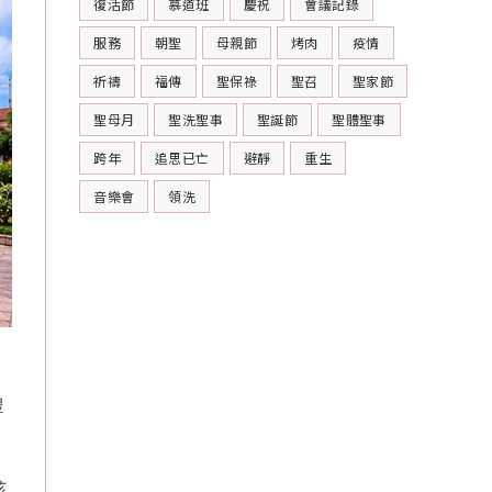
復活節
慕道班
慶祝
會議記錄
服務
朝聖
母親節
烤肉
疫情
祈禱
福傳
聖保祿
聖召
聖家節
聖母月
聖洗聖事
聖誕節
聖體聖事
跨年
追思已亡
避靜
重生
音樂會
領洗
禮
孩