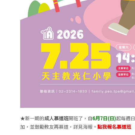
★新一期的
成人慕道班
開班了，自
6月7日(日)
起每週日
加，並鼓勵教友再慕道，詳見海報。
點我報名慕道班