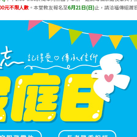
00元不限人數
。本堂教友報名至
6月21日(日)
止，請洽福傳組蕭