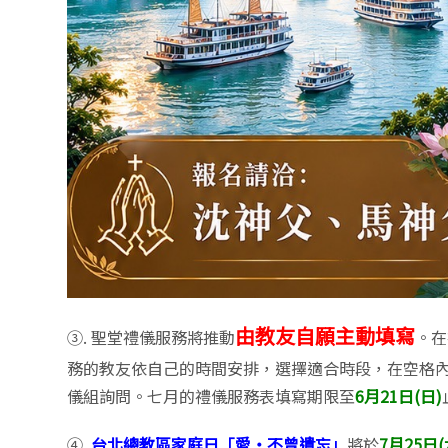
由教友自願主動填寫
③. 聖堂禮儀服務將推動
。在
務的教友依自己的時間安排，選擇適合時段，在空格
儀組詢問。七月的禮儀服務表填寫期限至
6月21日(日)
④.
台北總教區家庭日「愛‧不曾遺忘」
將於
7月25日(