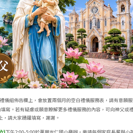
禮儀組佈告欄上，會放置兩個月的空白禮儀服務表，請有意願服
內填寫。若有疑慮或願意瞭解更多禮儀服務的內容，可向神父或
止，請大家踴躍填寫，謝謝。
六)
下午2:00-5:00於萬華光仁國小舉辦，邀請每個家庭長輩與小