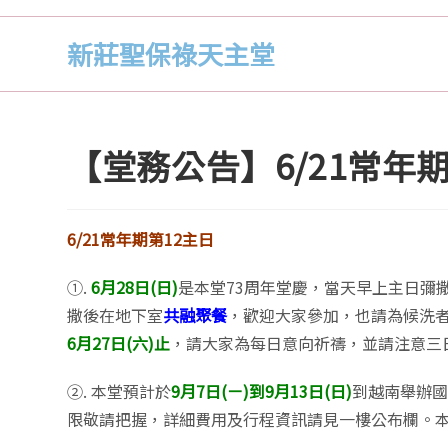
新莊聖保祿天主堂
【堂務公告】6/21常年期
6/21常年期第12主日
①.
6月28日(日)
是本堂73周年堂慶，當天早上主日彌
撒後在地下室
共融聚餐
，歡迎大家參加，也請為候洗
6月27日(六)止
，請大家為每日意向祈禱，並請注意三
②. 本堂預計於
9月7日(ㄧ)到9月13日(日)
到越南舉辦
限敬請把握，詳細費用及行程資訊請見一樓公布欄。