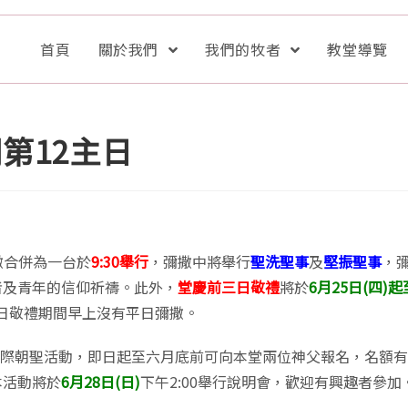
首頁
關於我們
我們的牧者
教堂導覽
第12主日
撒合併為一台於
9:30舉行
，彌撒中將舉行
聖洗聖事
及
堅
振聖事
，
者及青年的信仰祈禱。此外，
堂慶前三日敬禮
將於
6月25日(四)起
日敬禮期間早上沒有平日彌撒。
國際朝聖活動，即日起至六月底前可向本堂兩位神父報名，名額
本活動將於
6月28日(日)
下午2:00舉行說明會，歡迎有興趣者參加