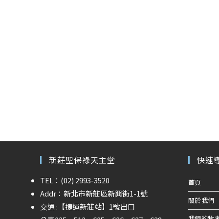
新莊聖保祿天主堂
快速
TEL：(02) 2993-3520
首頁
Addr：新北市新莊區新興街1-1號
關於我們
交通 :
【捷運新莊站】
1號出口
我們的牧