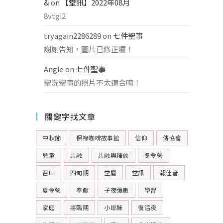
&
on
【堂訊】2022年08月
8vtgi2
tryagain2286289
on
七件聖事
謝謝告知，圖片已修正囉！
Angie
on
七件聖事
聖洗聖事的照片不太適合唷！
關鍵字找文章
中秋節
保祿咖啡故事館
信仰
傳協會
兒童
共融
共融與釋放
冬令營
召叫
四旬期
堂慶
堂訊
報佳音
夏令營
奉獻
子夜彌撒
學習
家庭
將臨期
小耶穌
復活夜