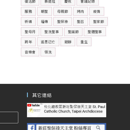
復活節
慕道班
慶祝
會議記錄
服務
朝聖
母親節
烤肉
疫情
祈禱
福傳
聖保祿
聖召
聖家節
聖母月
聖洗聖事
聖誕節
聖體聖事
跨年
追思已亡
避靜
重生
音樂會
領洗
其它連結