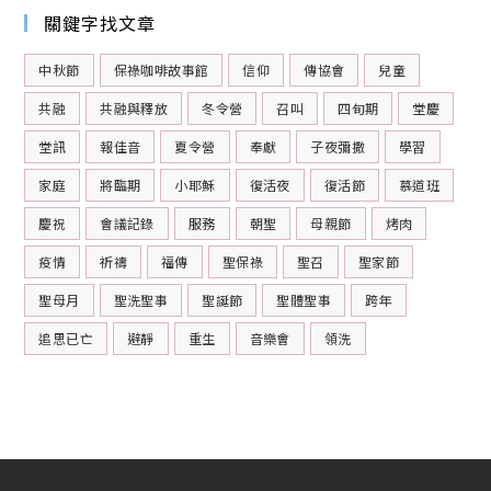
關鍵字找文章
中秋節
保祿咖啡故事館
信仰
傳協會
兒童
共融
共融與釋放
冬令營
召叫
四旬期
堂慶
堂訊
報佳音
夏令營
奉獻
子夜彌撒
學習
家庭
將臨期
小耶穌
復活夜
復活節
慕道班
慶祝
會議記錄
服務
朝聖
母親節
烤肉
疫情
祈禱
福傳
聖保祿
聖召
聖家節
聖母月
聖洗聖事
聖誕節
聖體聖事
跨年
追思已亡
避靜
重生
音樂會
領洗