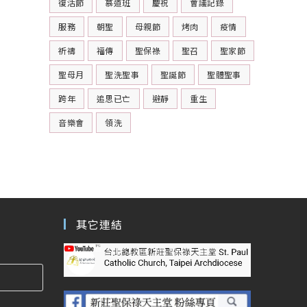
復活節
慕道班
慶祝
會議記錄
服務
朝聖
母親節
烤肉
疫情
祈禱
福傳
聖保祿
聖召
聖家節
聖母月
聖洗聖事
聖誕節
聖體聖事
跨年
追思已亡
避靜
重生
音樂會
領洗
其它連結