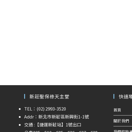
新莊聖保祿天主堂
快速
TEL：(02) 2993-3520
首頁
Addr：新北市新莊區新興街1-1號
關於我們
交通 :
【捷運新莊站】
1號出口
我們的牧