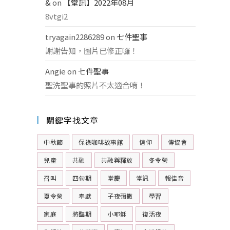
&
on
【堂訊】2022年08月
8vtgi2
tryagain2286289
on
七件聖事
謝謝告知，圖片已修正囉！
Angie
on
七件聖事
聖洗聖事的照片不太適合唷！
關鍵字找文章
中秋節
保祿咖啡故事館
信仰
傳協會
兒童
共融
共融與釋放
冬令營
召叫
四旬期
堂慶
堂訊
報佳音
夏令營
奉獻
子夜彌撒
學習
家庭
將臨期
小耶穌
復活夜