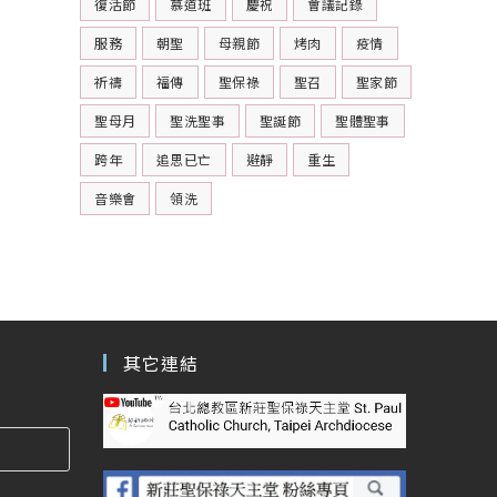
復活節
慕道班
慶祝
會議記錄
服務
朝聖
母親節
烤肉
疫情
祈禱
福傳
聖保祿
聖召
聖家節
聖母月
聖洗聖事
聖誕節
聖體聖事
跨年
追思已亡
避靜
重生
音樂會
領洗
其它連結