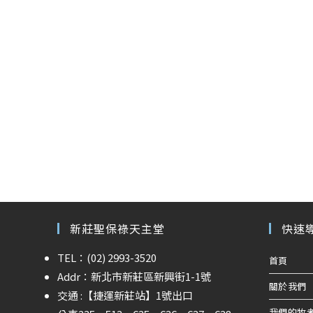
新莊聖保祿天主堂
快速
TEL：(02) 2993-3520
首頁
Addr：新北市新莊區新興街1-1號
關於我們
交通 :
【捷運新莊站】
1號出口
我們的牧