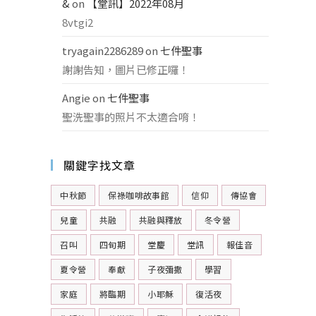
&
on
【堂訊】2022年08月
8vtgi2
tryagain2286289
on
七件聖事
謝謝告知，圖片已修正囉！
Angie
on
七件聖事
聖洗聖事的照片不太適合唷！
關鍵字找文章
中秋節
保祿咖啡故事館
信仰
傳協會
兒童
共融
共融與釋放
冬令營
召叫
四旬期
堂慶
堂訊
報佳音
夏令營
奉獻
子夜彌撒
學習
家庭
將臨期
小耶穌
復活夜