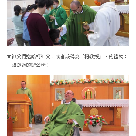
▼神父們送給柯神父，或者該稱為「柯教授」，的禮物：
一張舒適的辦公椅！