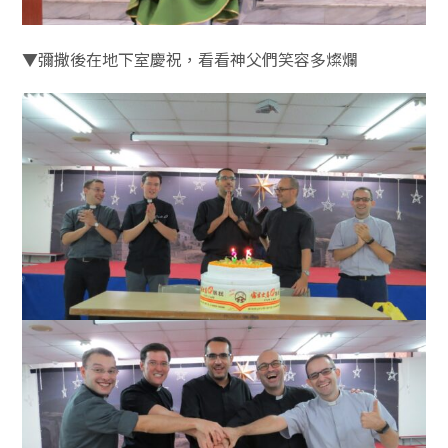
▼彌撒後在地下室慶祝，看看神父們笑容多燦爛