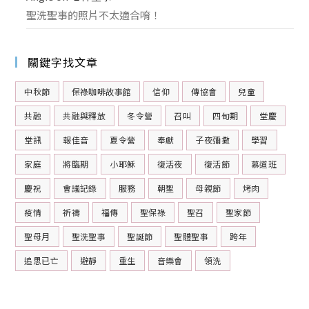
聖洗聖事的照片不太適合唷！
關鍵字找文章
中秋節
保祿咖啡故事館
信仰
傳協會
兒童
共融
共融與釋放
冬令營
召叫
四旬期
堂慶
堂訊
報佳音
夏令營
奉獻
子夜彌撒
學習
家庭
將臨期
小耶穌
復活夜
復活節
慕道班
慶祝
會議記錄
服務
朝聖
母親節
烤肉
疫情
祈禱
福傳
聖保祿
聖召
聖家節
聖母月
聖洗聖事
聖誕節
聖體聖事
跨年
追思已亡
避靜
重生
音樂會
領洗