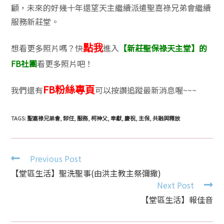
顧，未來的好幾十年還望天主繼續派遣聖嘉祿兄弟會繼續
服務新莊堂。
點我
想看更多照片嗎？快
進入
【新莊聖保祿天主堂】的
FB社團
看更多照片吧！
FB粉絲專頁
我們還有
可以按讚追蹤最新消息喔~~~
TAGS:
聖嘉祿兄弟會
,
卸任
,
服務
,
柯神父
,
奉獻
,
慶祝
,
主保
,
共融與釋放
Continue
Previous Post
Reading
【堂區生活】聖洗聖事(由洪主教主祭彌撒)
Next Post
【堂區生活】報佳音