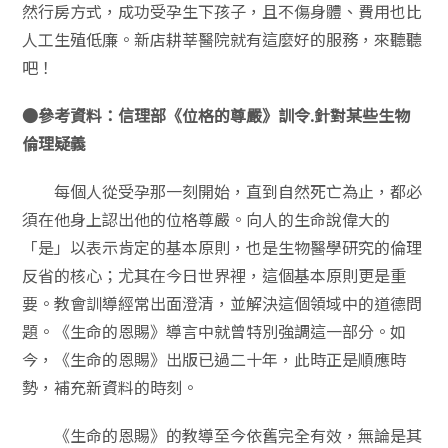
然行房方式，成功受孕生下孩子，且不傷身體、費用也比
人工生殖低廉。新店耕莘醫院就有這麼好的服務，來聽聽
吧！
●參考資料：
信理部《位格的尊嚴》訓令
.
針對某些生物
倫理疑義
每個人從受孕那一刻開始，直到自然死亡為止，都必
須在他身上認出他的位格尊嚴。向人的生命說偉大的
「是」以表示肯定的基本原則，也是生物醫學研究的倫理
反省的核心；尤其在今日世界裡，這個基本原則更是重
要。教會訓導經常出面澄清，並解決這個領域中的道德問
題。《生命的恩賜》導言中就曾特別強調這一部分。如
今，《生命的恩賜》出版已過二十年，此時正是順應時
勢，補充新資料的時刻。
《生命的恩賜》的教導至今依舊完全有效，無論是其