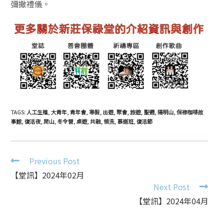
彌撒禮儀。
TAGS:
人工生殖
,
大青年
,
青年會
,
寒假
,
出遊
,
聚會
,
旅遊
,
聖週
,
陽明山
,
保祿咖啡故
事館
,
復活夜
,
爬山
,
冬令營
,
桌遊
,
共融
,
領洗
,
慕道班
,
復活節
Continue
Previous Post
Reading
【堂訊】2024年02月
Next Post
【堂訊】2024年04月