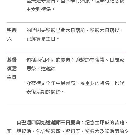
當天是守齋日，且不舉行彌撒，僅舉行紀念救
主受難禮儀。
聖週
的時間是聖週星期六日落前，聖週六日落後，
六
已經算是主日。
基督
包括兩個不同的慶典：逾越節守夜禮、日間感
復活
恩祭。逾越節
主日
守夜禮是全年中最崇高、最重要的禮儀，也代
表復活期的開始。
自聖週四開始
逾越節三日慶典
：紀念主耶穌的苦難、
死亡與復活，包含聖週四、聖週五，聖週六及復活節前夕