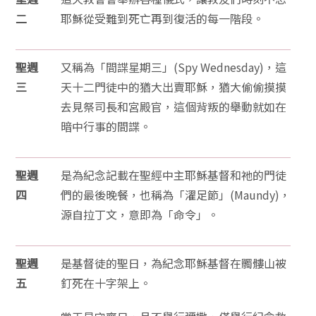
二
耶穌從受難到死亡再到復活的每一階段。
聖週
又稱為「間諜星期三」(Spy Wednesday)，這
三
天十二門徒中的猶大出賣耶穌，猶大偷偷摸摸
去見祭司長和宮殿官，這個背叛的舉動就如在
暗中行事的間諜。
聖週
是為紀念記載在聖經中主耶穌基督和祂的門徒
四
們的最後晚餐，也稱為「濯足節」(Maundy)，
源自拉丁文，意即為「命令」。
聖週
是基督徒的聖日，為紀念耶穌基督在髑髏山被
五
釘死在十字架上。