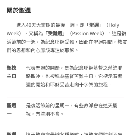
關於聖週
進入40天大齋期的最後一週，即「
聖週
」（Holy
Week），又稱為「
受難週
」（Passion Week）。這是復
活節前的一週，為紀念耶穌受難，因此在聖週期間，教友
們的思想和內心應該專注於耶穌。
聖枝
代表聖週的開始，是為紀念耶穌基督之榮進耶
主日
路撒冷，也被稱為基督苦難主日，它標示着聖
週的開始和耶穌受苦走向十字架的旅程。
聖週
是復活節前的星期一，有些教派會在這天慶
一
祝，有些則不會。
聖週
這天教會會舉辦各種儀式，讓教友們時刻不忘