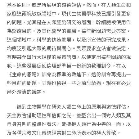
基本原則，或是所展現的道德評估。然而，在人類生命和
家庭這兩塊敏感領域中，現代生物醫學科技已經引發更多
的問題，尤其是在人類胚胎研究的層面，幹細胞被使用作
為醫療目的，及其他醫學的實驗。這些新問題需要答案。
這個領域中，科學的快速進展，以及所宣傳的研究成果，
均廣泛引起大眾的期待與關心。民眾要求立法者做決定，
有時甚至舉行大規模的民意諮商，以便定出這些問題的規
範。這些發展促使信理部準備一份新的教理訓令。在以
《生命的恩賜》訓令為標準的啟迪下，這份訓令再提出一
些目前的問題，同時也檢視一些之前討論過，現在有必要
額外澄清的議題。
論到生物醫學在研究人類生命上的原則與道德評估，
天主教會借助理性和信仰之光，並整合出一個對人類及其
自身召叫的整體性看法，能擁抱人類行為中善的一面，以
及各種宗教文化傳統經常對生命所表示的極大尊敬。