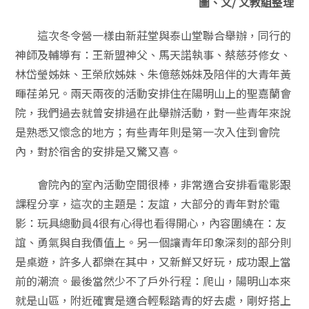
圖、文/ 文教組整理
這次冬令營一樣由新莊堂與泰山堂聯合舉辦，同行的
神師及輔導有：王新盟神父、馬天諾執事、蔡慈芬修女、
林岱瑩姊妹、王榮欣姊妹、朱億慈姊妹及陪伴的大青年黃
暉荏弟兄。兩天兩夜的活動安排住在陽明山上的聖嘉蘭會
院，我們過去就曾安排過在此舉辦活動，對一些青年來說
是熟悉又懷念的地方；有些青年則是第一次入住到會院
內，對於宿舍的安排是又驚又喜。
會院內的室內活動空間很棒，非常適合安排看電影跟
課程分享，這次的主題是：友誼，大部分的青年對於電
影：玩具總動員4很有心得也看得開心，內容圍繞在：友
誼、勇氣與自我價值上。另一個讓青年印象深刻的部分則
是桌遊，許多人都樂在其中，又新鮮又好玩，成功跟上當
前的潮流。最後當然少不了戶外行程：爬山，陽明山本來
就是山區，附近確實是適合輕鬆踏青的好去處，剛好搭上