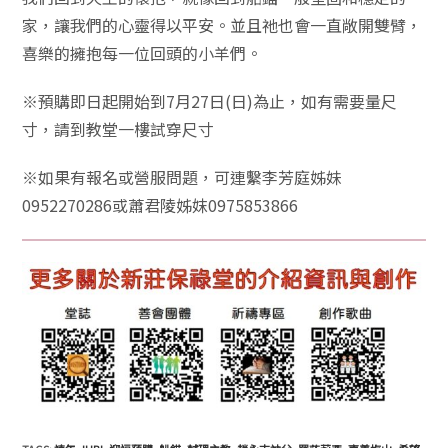
家，讓我們的心靈得以平安。並且祂也會一直敞開雙臂，
喜樂的擁抱每一位回頭的小羊們。
※預購即日起開始到7月27日(日)為止，如有需要量尺
寸，請到教堂一樓試穿尺寸
※如果有報名或營服問題，可連繫李芳庭姊妹
0952270286或蕭君陵姊妺0975853866