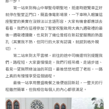
那一步。
第一站來到梅山中華聖母朝聖地，抵達時遊覽車正好
就停在聖堂正門口，簡直像電影場景，一下車映入眼簾這
座聖堂的美實在沒辦法以言語形容，大家有機會都應該去
看看。我們在這裡參加了聖堂祝聖啟用大典九週敬禮的最
後一週敬禮彌撒，也見到了幾位曾經在新莊堂服務的熟面
孔（其實我不熟，但同行的大家有認識，就感到格外親
切）。
第二站來到太平雲梯，前往的途中司機還特別提醒我
們，路程短，大家要慢慢走，我們行經吊橋、走過步道、
看見一望無際綠油油的茶田，最後悠悠地逛了老街，一路
上真的有慢慢享受這個過程。
最後一站享用豐盛晚餐之後便返回新莊，一整天的行
程雖然簡單，但我相信每個人的內心都很滿足。