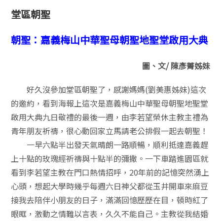
堂區朝聖
朝聖：嘉義梅山中華聖母朝聖地聖堂啟用大典
圖、文/ 陳彥菁姊妹
好久沒參加堂區朝聖了，感謝媽媽(劉美惠姊妹)這次
的邀約，看到海報上這次是嘉義梅山中華聖母朝聖地聖堂
啟用大典九日敬禮的最後一週，由李若望榮休主教主禮為
青年朋友祈禱，很心動回家立馬請老公排假一起去朝聖！
一早六點半出發天氣晴朗一路順暢，順利抵達嘉義趕
上十點的玫瑰經祈禱與十點半的彌撒。一下車踏進園區就
看到李若望主教在門口熱情招呼，20年前的記憶突然湧上
心頭，想起大學時幾乎每週六日神父都從玉井開車來麻豆
接我去陪伴小朋友的日子，滿滿回憶歷歷在目，頓時紅了
眼眶，激動之情難以言表，久久不能自己。主教從我結婚