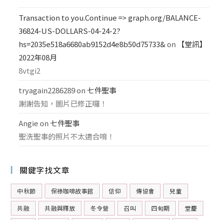
Transaction to you.Continue => graph.org/BALANCE-
36824-US-DOLLARS-04-24-2?
hs=2035e518a6680ab9152d4e8b50d75733&
on
【堂訊】
2022年08月
8vtgi2
tryagain2286289
on
七件聖事
謝謝告知，圖片已修正囉！
Angie
on
七件聖事
聖洗聖事的照片不太適合唷！
關鍵字找文章
中秋節
保祿咖啡故事館
信仰
傳協會
兒童
共融
共融與釋放
冬令營
召叫
四旬期
堂慶