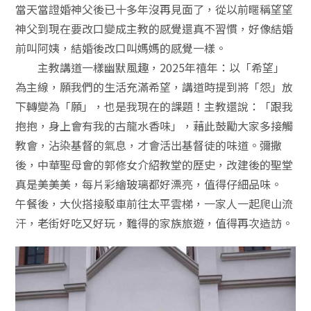
當天當證婚神父後已十多年沒再見面了，從以前暱稱望望
神父到現在要改口變成主教的感覺還真不習慣，好像結婚
前叫阿姨，結婚後改口叫媽媽的感覺一樣。
主教講道一樣幽默風趣，2025年禧年：以「希望」
為主線，願我們的生活充滿希望，講道時提到將「怨」放
下轉變為「願」，也是我現在的課題！主教還說：「跟我
抱抱，身上會有我的古龍水香味」，藉此鼓勵大家多接觸
教會，沾染基督的氣息，才會活出基督徒的味道。彌撒
後，中華聖母會的郭修女介紹教堂的歷史，改建後的聖堂
真是美美美，每片彩繪玻璃都好漂亮，值得仔細品味。
午餐後，大伙搭接駁車前往太平雲梯，一家人一起爬山流
汗，老街好吃又好玩，難得的家族旅遊，值得再次造訪。