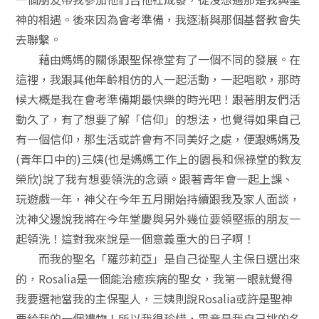
神的相遇。後來因為會考準備，我逐漸與那個基督教會失
去聯繫。
藉由媽媽的關係跟聖保祿堂有了一個不同的發展。在
這裡，我跟其他年齡相仿的人一起活動，一起唱歌，那時
候大概是我在會考準備期最快樂的時光吧！跟著朋友們活
動久了，有了想要了解「信仰」的想法，也覺得如果自己
有一個信仰，那生活或許會有不同美好之處，便跟媽媽及
(青年口中的)三姨(也是媽媽工作上的園長和保祿堂的教友
榮欣)說了我有想要領洗的念頭。跟著青年會一起上課、
玩遊戲一年，神父在今年五月開始持續跟我及家人面談，
沈神父邊說我將在今年堂慶與另外幾位要領堅振的朋友一
起領洗！這對我來說是一個意義重大的日子啊！
而我的聖名「羅莎莉亞」是自己從聖人主保日選出來
的，Rosalia是一個能治癒疾病的聖女，我第一眼就覺得
我要選祂當我的主保聖人，三姨則說Rosalia或許是聖神
要給我的一個禮物！所以我很珍惜，畢竟是我自己挑的名