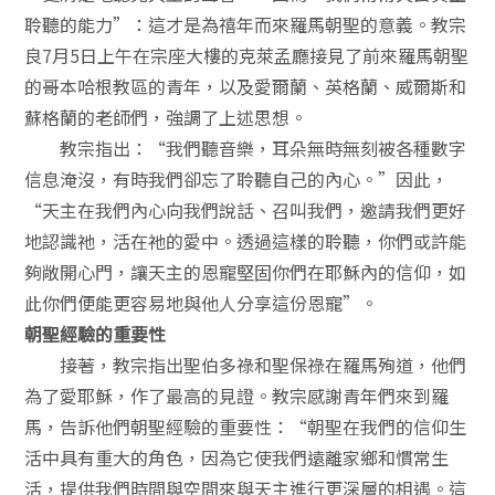
聆聽的能力”：這才是為禧年而來羅馬朝聖的意義。教宗
良7月5日上午在宗座大樓的克萊孟廳接見了前來羅馬朝聖
的哥本哈根教區的青年，以及愛爾蘭、英格蘭、威爾斯和
蘇格蘭的老師們，強調了上述思想。
教宗指出：“我們聽音樂，耳朵無時無刻被各種數字
信息淹沒，有時我們卻忘了聆聽自己的內心。”因此，
“天主在我們內心向我們說話、召叫我們，邀請我們更好
地認識祂，活在祂的愛中。透過這樣的聆聽，你們或許能
夠敞開心門，讓天主的恩寵堅固你們在耶穌內的信仰，如
此你們便能更容易地與他人分享這份恩寵”。
朝聖經驗的重要性
接著，教宗指出聖伯多祿和聖保祿在羅馬殉道，他們
為了愛耶穌，作了最高的見證。教宗感謝青年們來到羅
馬，告訴他們朝聖經驗的重要性：“朝聖在我們的信仰生
活中具有重大的角色，因為它使我們遠離家鄉和慣常生
活，提供我們時間與空間來與天主進行更深層的相遇。這