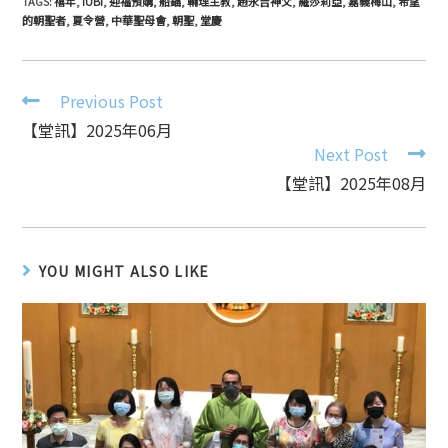
TAGS:
禧年
,
IUBI
,
迎福預購
,
船錨
,
輔理主教
,
趙永吉神父
,
羅莎莉亞
,
嘉義梅山
,
希望
的朝聖者
,
夏令營
,
中華聖母會
,
朝聖
,
堂慶
Continue
Previous Post
Reading
【堂訊】2025年06月
Next Post
【堂訊】2025年08月
YOU MIGHT ALSO LIKE