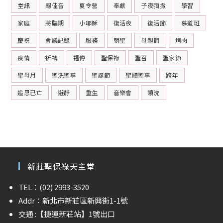
堂訊
報佳音
夏令營
奉獻
子夜彌撒
學習
家庭
將臨期
小耶穌
復活夜
復活節
慕道班
慶祝
會議記錄
服務
朝聖
母親節
烤肉
疫情
祈禱
福傳
聖保祿
聖召
聖家節
聖母月
聖洗聖事
聖誕節
聖體聖事
跨年
追思已亡
避靜
重生
音樂會
領洗
新莊聖保祿天主堂
TEL：(02) 2993-3520
Addr：新北市新莊區新興街1-1號
交通 :
【捷運新莊站】
1號出口