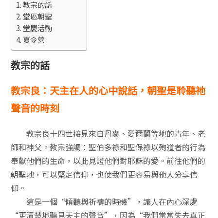
教宗的話
堂區朝聖
堂慶活動
夏令營
教宗的話
教宗良：天主在人的心中說話，朝聖是聆聽祂
聲音的時刻
教宗良十四世接見來自丹麥、愛爾蘭等地的青年、老
師和神父。教宗強調：聖伯多祿和聖保祿以殉道者的行為
奉獻他們的生命，以此見證他們對耶穌的愛。前往他們的
朝聖地，可以堅定信仰，也使我們更容易與他人分享信
仰。
這是一個“傾聽與祈禱的時機”，讓人在內心深處
“更清楚地聽見天主的聲音”，因為“我們常常失去真正