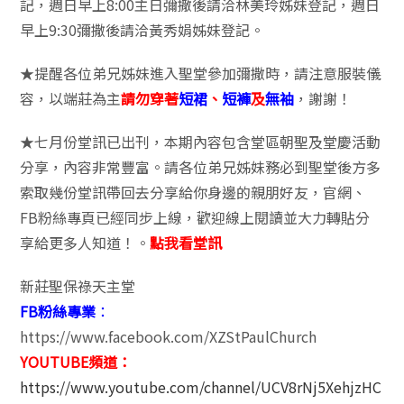
記，週日早上8:00主日彌撒後請洽林美玲姊妹登記，週日
早上9:30彌撒後請洽黃秀娟姊妹登記。
★提醒各位弟兄姊妹進入聖堂參加彌撒時，請注意服裝儀
容，以端莊為主
請勿穿著
短裙
、
短褲
及
無袖
，謝謝！
★七月份堂訊已出刊，本期內容包含堂區朝聖及堂慶活動
分享，內容非常豐富。請各位弟兄姊妹務必到聖堂後方多
索取幾份堂訊帶回去分享給你身邊的親朋好友，官網、
FB粉絲專頁已經同步上線，歡迎線上閱讀並大力轉貼分
享給更多人知道！。
點我看堂訊
新莊聖保祿天主堂
FB粉絲專業
：
https://www.facebook.com/XZStPaulChurch
YOUTUBE頻道：
https://www.youtube.com/channel/UCV8rNj5XehjzHC