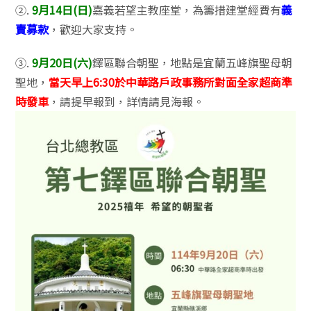
②.
9月14日(日)
嘉義若望主教座堂，為籌措建堂經費有
義
賣募款
，歡迎大家支持。
③.
9月20日(六)
鐸區聯合朝聖，地點是宜蘭五峰旗聖母朝
聖地，
當天早上6:30於中華路戶政事務所對面全家超商準
時發車
，請提早報到，詳情請見海報。