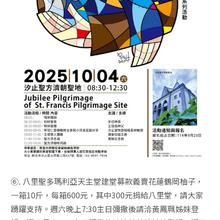
⑥. 八里聖多瑪利亞天主堂建堂募款義賣花蓮鶴岡柚子，
一箱10斤，每箱600元，其中300元捐給八里堂，請大家
踴躍支持。週六晚上7:30主日彌撒後請洽黃鳳珮姊妹登