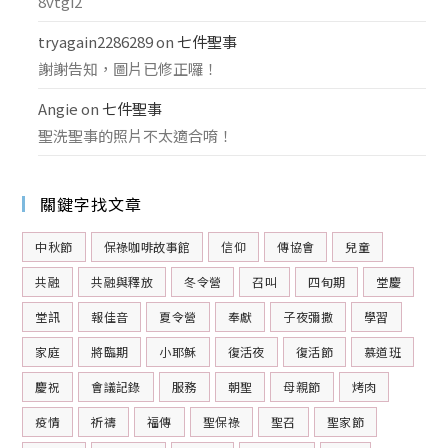
8vtgi2
tryagain2286289
on
七件聖事
謝謝告知，圖片已修正囉！
Angie
on
七件聖事
聖洗聖事的照片不太適合唷！
關鍵字找文章
中秋節
保祿咖啡故事館
信仰
傳協會
兒童
共融
共融與釋放
冬令營
召叫
四旬期
堂慶
堂訊
報佳音
夏令營
奉獻
子夜彌撒
學習
家庭
將臨期
小耶穌
復活夜
復活節
慕道班
慶祝
會議記錄
服務
朝聖
母親節
烤肉
疫情
祈禱
福傳
聖保祿
聖召
聖家節