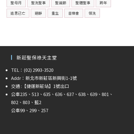
聖母月
聖洗聖事
聖誕節
聖體聖事
跨年
追思已亡
避靜
重生
音樂會
領洗
新莊聖保祿天主堂
TEL：(02) 2993-3520
Addr：新北市新莊區新興街1-1號
交通 :
【捷運新莊站】
1號出口
公車235、513、635、636、637、638、639、801、
802、803、藍2
公車99、299、257