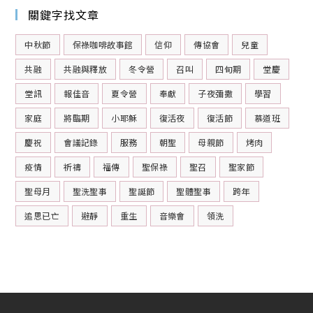
關鍵字找文章
中秋節
保祿咖啡故事館
信仰
傳協會
兒童
共融
共融與釋放
冬令營
召叫
四旬期
堂慶
堂訊
報佳音
夏令營
奉獻
子夜彌撒
學習
家庭
將臨期
小耶穌
復活夜
復活節
慕道班
慶祝
會議記錄
服務
朝聖
母親節
烤肉
疫情
祈禱
福傳
聖保祿
聖召
聖家節
聖母月
聖洗聖事
聖誕節
聖體聖事
跨年
追思已亡
避靜
重生
音樂會
領洗