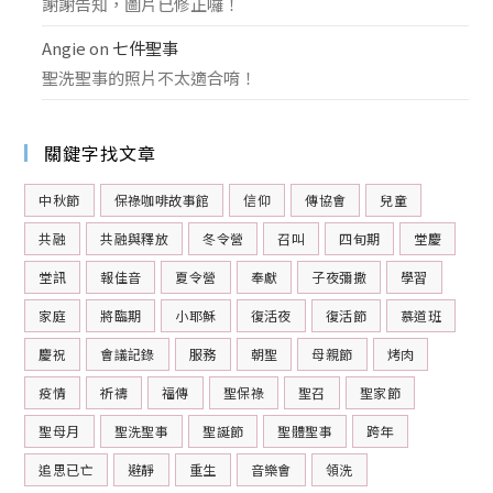
謝謝告知，圖片已修正囉！
Angie
on
七件聖事
聖洗聖事的照片不太適合唷！
關鍵字找文章
中秋節
保祿咖啡故事館
信仰
傳協會
兒童
共融
共融與釋放
冬令營
召叫
四旬期
堂慶
堂訊
報佳音
夏令營
奉獻
子夜彌撒
學習
家庭
將臨期
小耶穌
復活夜
復活節
慕道班
慶祝
會議記錄
服務
朝聖
母親節
烤肉
疫情
祈禱
福傳
聖保祿
聖召
聖家節
聖母月
聖洗聖事
聖誕節
聖體聖事
跨年
追思已亡
避靜
重生
音樂會
領洗