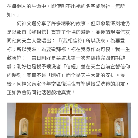
在每個人的生命中，即使叫不出祂的名字或對祂一無所
知。」
何神父還分享了許多精彩的故事，但印象最深刻地仍
是以那首【我相信】貫穿了全場的避靜，並邀請現場信友
同他向天主大聲唱出：「(我相信祢) 所以我來，為要愛
祢；所以我來，為要敬拜祢。祢在我身作為可畏，我一生
敬畏祢！」當日剛好是慕道班第一次懇禱禮完四旬期避
靜；剛好也是授予候洗者「信經」並在天主台前宣誓信仰
的時刻，其實不是「剛好」而全是天主大能的安排。最
後，何神父肯定今年堂區復活夜有準備接受洗禮的朋友，
正如教會仍同祂活著般地真實！