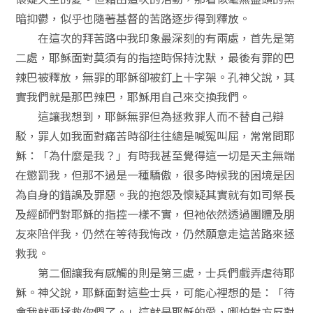
暗抑鬱，似乎也隨著基督的苦路逐步得到釋放。
在這次的拜苦路中我印象最深刻的有兩處，首先是第
二處，耶穌面對莫須有的指控時保持沈默，最後有罪的巴
辣巴被釋放，無罪的耶穌卻被釘上十字架。孔神父說，其
實我們就是那巴辣巴，耶穌用自己來交換我們。
這讓我想到，耶穌無罪但為拯救罪人而不替自己辯
駁，罪人如我面對痛苦時卻往往總是喊冤叫屈，常常問耶
穌：「為什麼是我？」有時我甚至覺得這一切是天主無端
在懲罰我，但那不過是一種驕傲，很多時候我的困境是因
為自身的錯誤及罪惡。我的抱怨及懷疑其實就有如司祭長
及經師們對耶穌的指控一樣不實，但祂依然透過團體及朋
友來陪伴我，仍然在等待我悔改，仍然願意走這苦路來拯
救我。
第二個讓我有感觸的則是第三處，士兵們戲弄虐待耶
穌。神父說，耶穌面對這些士兵，可能心裡想的是：「待
會我就要拯救你們了。」這就是耶穌的愛，哪怕對方反對