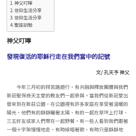
神父叮嚀
信仰生活分享
信仰生活分享
聖座訓勉
神父叮嚀
發現復活的耶穌行走在我們當中的記號
文/ 孔天予 神父
今年三月初的拜苦路遊行，有共融與釋放團體與我們
新莊聖保祿天主堂的教友們一起參與。當我們從新莊堂出
發來到在新莊公園，在公園裡有許多家庭在享受著溫暖的
陽光，他們有的靜靜曬著太陽、有的一起在草坪上打球、
三五好友或家人們聚在一起野餐。有一些人看到我們跟著
一個十字架慢慢地走，有時候唱著歌，有時只是靜靜地