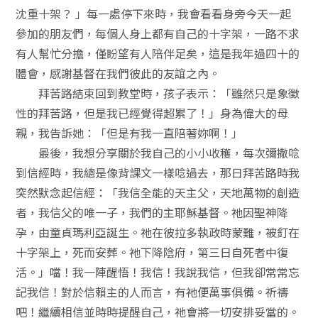
沈重十架？ 」每一處停下來時，我會看看身旁今天一起
參加的朋友們，每個人身上都有自己的十字架，一路不求
有人幫忙分擔，僅盼望有人陪伴足矣，這是我年過四十的
體會，感謝基督在我們彼此的友誼之內。
拜苦路結束回到教堂時，孩子表示：「雖然只是象徵
性的拜苦路，但是我已經覺得超累了！」身為偉大的母
親，我告訴她：「但是有我一直陪著妳啊！」
最後，我想分享關於我自己的小小收穫，每次彌撒唸
到信經時，我總是像背課文一樣唸過去，那日拜苦路時我
突然默念起信經：「我信全能的天主父，天地萬物的創造
者，我信父的唯一子，我們的主耶穌基督。祂因聖神降
孕，由童貞瑪利亞誕生。祂在彼拉多執政時蒙難，被釘在
十字架上，死而安葬。祂下降陰府，第三日自死者中復
活。」噹！我一陣醒悟！我信！我說我信，但我卻常常忘
記我信！對於信賴主的人而言，有祂便萬事俱備。祈禱
吧！繼續相信並時時提醒自己，祂會將一切安排妥當的。