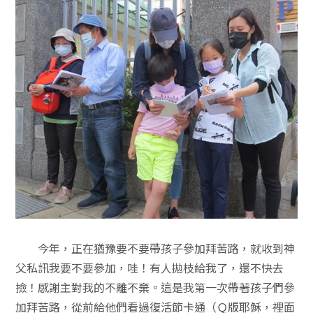
今年，正在猶豫要不要帶孩子參加拜苦路，就收到神
父私訊我要不要參加，哇！有人拋枝給我了，還不快去
撿！感謝主對我的不離不棄。這是我第一次帶著孩子們參
加拜苦路，從前給他們看過復活節卡通（Ｑ版耶穌，裡面