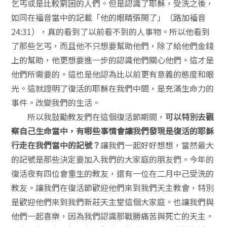
乞丐或是比較窮困的人們。但是認識了耶穌，受洗之後，
如同在福音當中的記載「他的眼睛張開了」（路加福音
24:31），真的看到了以前看不到的人事物。所以他看到
了那些乞丐，而且他不只想要幫助他們，除了給他們金錢
上的幫助，他更想要進一步的認識他們關心他們。這才是
他們所需要的。這也是他認為比以前更有意義的態度和眼
光。這就證明了復活的耶穌在我們中間，是充滿生命力的
事件。改變我們的生活。
所以我鼔勵教友們在這個復活節期間，
可以特別去觀
察自己生命當中，有哪些事情會讓我們發現是復活的耶穌
行走在我們當中的記號？
讓我們一起好好想想，當然最大
的記號是那些決定要加入我們的大家庭的朋友們。今年的
復活夜有四位會重生的教友，還有一位在二月中己受洗的
教友。讓我們在復活節歡迎他們來到我們天主教會，特別
是歡迎他們來到我們新莊天主堂這個大家庭。也讓我們與
他們一起喜樂，因為我們認識那戰勝痛苦與死亡的天主。