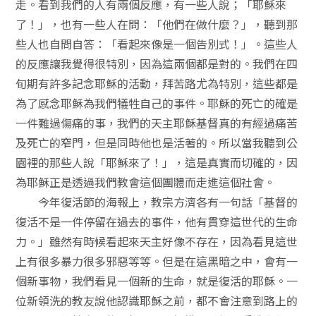
走。看到我們的人有兩個反應，有一些人說；「耶穌來
了！」，也有一些人在問：「他們在做什麼？」，聽到那
些人也自問自答：「看起來像是一個告別式！」。這些人
的反應讓我覺得很特別，因為這兩個都是對的。我們在四
旬期有許多記念耶穌的活動，拜苦路尤為特別，這些都是
為了感念耶穌為我們犠牲自己的事件。耶穌的死亡的確是
一件難過傷痛的事，我們的天主耶穌基督真的有經過痛苦
及死亡的窄門，但是同時他也是活著的。所以當我聽到公
園裡的那些人說「耶穌來了！」，這是真實而切確的，因
為耶穌正是透過我們教會這個團體而走進這個社會。
今年復活節的海報上，教宗方濟各有一句話「基督的
復活不是一件停留在過去的事件，他有貫穿這世代的生命
力。」雖然有時候看起來天主好像不存在，因為看見這世
上有很多暴力很多邪惡等等。但是在這黑暗之中，會有一
個新事物，我們看見一個新的生命，就是復活的耶穌。一
位新領洗的教友說他認識耶穌之前，都不會注意到路上的