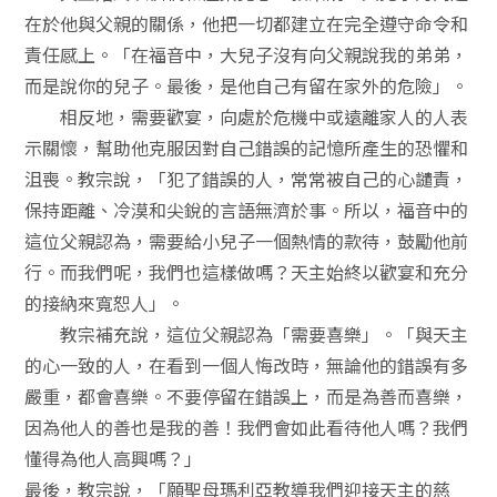
在於他與父親的關係，他把一切都建立在完全遵守命令和
責任感上。「在福音中，大兒子沒有向父親說我的弟弟，
而是說你的兒子。最後，是他自己有留在家外的危險」。
相反地，需要歡宴，向處於危機中或遠離家人的人表
示關懷，幫助他克服因對自己錯誤的記憶所產生的恐懼和
沮喪。教宗說，「犯了錯誤的人，常常被自己的心譴責，
保持距離、冷漠和尖銳的言語無濟於事。所以，福音中的
這位父親認為，需要給小兒子一個熱情的款待，鼓勵他前
行。而我們呢，我們也這樣做嗎？天主始終以歡宴和充分
的接納來寬恕人」。
教宗補充說，這位父親認為「需要喜樂」。「與天主
的心一致的人，在看到一個人悔改時，無論他的錯誤有多
嚴重，都會喜樂。不要停留在錯誤上，而是為善而喜樂，
因為他人的善也是我的善！我們會如此看待他人嗎？我們
懂得為他人高興嗎？」
最後，教宗說，「願聖母瑪利亞教導我們迎接天主的慈