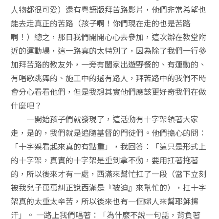
人物都很可愛）還有粵語版拜苦路影片，他們非常希望也
能去走真正的苦路（孩子啊！你們現在走的也是苦路
啊！）總之，那日我們開開心心去參加，這次辦在教堂附
近的運動場，這一路真的太特別了，因為除了我們一行參
加拜苦路的教友外，一旁有闔家出遊野餐的、有運動的、
有唱歌跳舞的、施工中的還有路人，拜苦路中的我們不時
會分心看看他們，但是我想其實他們應該更好奇我們在做
什麼吧？
一開始孩子們就發現了，這活動有十字架領著大家
走，是的，我們就是追隨基督的門徒們。他們擔心的問：
「十字架看起來真的有點重」，我回答：「這只是形式上
的十字架，真實的十字架是重到拿不動，要用扛著拖著
的，所以後來才有一處，西滿來幫忙扛了一段（當下立刻
被我兒子萬萬糾正說西滿是『被迫』來幫忙的），扛十字
架真的太重太辛苦，所以後來也有一個婦人來幫耶穌擦
汗」。 一路上我們唱著：「為什麼不說一句話，背負著