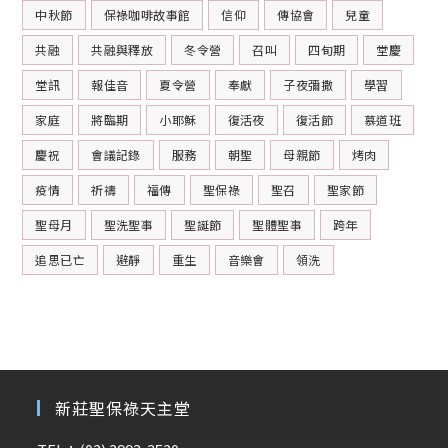
中秋節
保祿咖啡故事館
信仰
傳協會
兒童
共融
共融與釋放
冬令營
召叫
四旬期
堂慶
堂訊
報佳音
夏令營
奉獻
子夜彌撒
學習
家庭
將臨期
小耶穌
復活夜
復活節
慕道班
慶祝
會議記錄
服務
朝聖
母親節
烤肉
疫情
祈禱
福傳
聖保祿
聖召
聖家節
聖母月
聖洗聖事
聖誕節
聖體聖事
跨年
追思已亡
避靜
重生
音樂會
領洗
新莊聖保祿天主堂