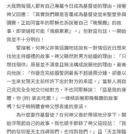
大哉問每個人都有自己專屬今日成為基督徒的理由。接著
神父回應：「其實我們願意答覆成為基督徒並來聖堂參與
彌撒，正如同當年的耶穌也訴說著自己『晚餐廳』的故
事，即使過程可能『傷痕累累』。」但對這句話，一開始
我並不十分明白！
緊接著，何神父非常逗趣地述說有一對情侶近日想來
找他主持婚禮的故事。神父顯然對男方結婚的理由：「只
想找個伴」原是並不滿意且無法構成說服他的理由。最後
向他說：「你要念完結婚誓詞最長不超過兩分鐘，卻要以
一生來兌現天主前所許下忠於對方的承諾。」當新人將自
己完完全全地交付給對方，不也同耶穌說：「這是我的身
體，你 (妳) 拿去吃罷！」一樣傾訴著那晚餐廳的故事
嗎？似乎稍稍體會神父想表達的意涵。
為什麼要作基督徒？在何神父善於帶領地分享下，開
始浮現起自己的故事。我也順手節錄了神父這段話：「我
們的信仰是天主找尋我們，也找到我們。」且「天主降臨