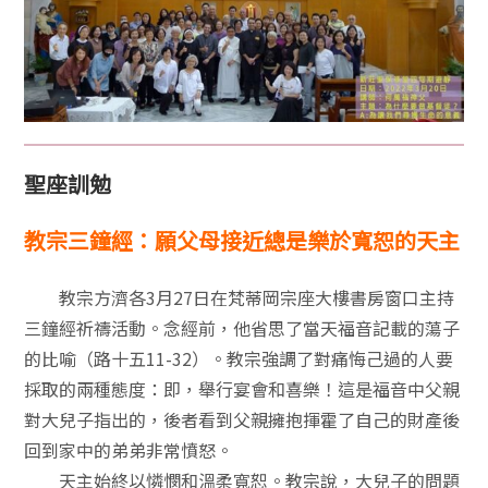
聖座訓勉
教宗三鐘經：願父母接近總是樂於寬恕的天主
教宗方濟各3月27日在梵蒂岡宗座大樓書房窗口主持
三鐘經祈禱活動。念經前，他省思了當天福音記載的蕩子
的比喻（路十五11-32）。教宗強調了對痛悔己過的人要
採取的兩種態度：即，舉行宴會和喜樂！這是福音中父親
對大兒子指出的，後者看到父親擁抱揮霍了自己的財產後
回到家中的弟弟非常憤怒。
天主始終以憐憫和溫柔寬恕。教宗說，大兒子的問題