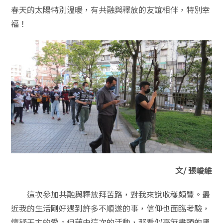
春天的太陽特別溫暖，有共融與釋放的友誼相伴，特別幸
福！
文/ 張峻維
這次參加共融與釋放拜苦路，對我來說收穫頗豐。最
近我的生活剛好遇到許多不順遂的事，信仰也面臨考驗，
懷疑天主的愛。但藉由這次的活動，那看似毫無盡頭的黑