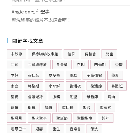
Angie
on
七件聖事
聖洗聖事的照片不太適合唷！
關鍵字找文章
中秋節
保祿咖啡故事館
信仰
傳協會
兒童
共融
共融與釋放
冬令營
召叫
四旬期
堂慶
堂訊
報佳音
夏令營
奉獻
子夜彌撒
學習
家庭
將臨期
小耶穌
復活夜
復活節
慕道班
慶祝
會議記錄
服務
朝聖
母親節
烤肉
疫情
祈禱
福傳
聖保祿
聖召
聖家節
聖母月
聖洗聖事
聖誕節
聖體聖事
跨年
追思已亡
避靜
重生
音樂會
領洗