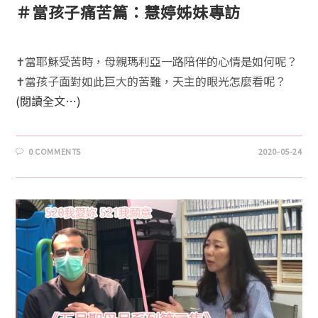
＃當孩子痛苦篇：慧婷姊妹專訪
✝️當耶穌受苦時，母親瑪利亞一路陪伴的心情是如何呢？
✝️當孩子面對如此巨大的苦難，天主的眼光怎麼看呢？
(閱讀全文…)
0 COMMENTS
2020-05-24