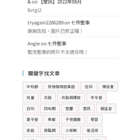
&
on
【堂訊】2022年08月
8vtgi2
tryagain2286289
on
七件聖事
謝謝告知，圖片已修正囉！
Angie
on
七件聖事
聖洗聖事的照片不太適合唷！
關鍵字找文章
中秋節
保祿咖啡故事館
信仰
傳協會
兒童
共融
共融與釋放
冬令營
召叫
四旬期
堂慶
堂訊
報佳音
夏令營
奉獻
子夜彌撒
學習
家庭
將臨期
小耶穌
復活夜