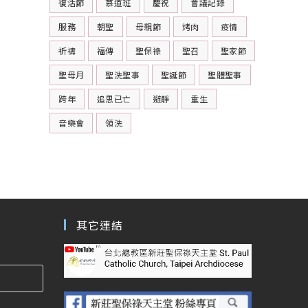
復活節
慕道班
慶祝
會議記錄
服務
朝聖
母親節
烤肉
疫情
祈禱
福傳
聖保祿
聖召
聖家節
聖母月
聖洗聖事
聖誕節
聖體聖事
跨年
追思已亡
避靜
重生
音樂會
領洗
其它連結