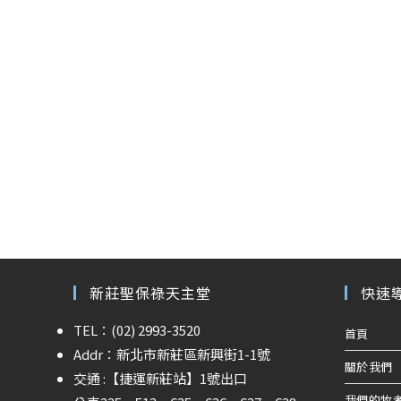
新莊聖保祿天主堂
快速
TEL：(02) 2993-3520
首頁
Addr：新北市新莊區新興街1-1號
關於我們
交通 :
【捷運新莊站】
1號出口
我們的牧