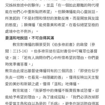
兄姊妹旅途中的夥伴」，並且「在一個如此艱難的時代裡
能在他們心中重新點燃希望」。但願傳播能向心靈說話，
所激起的「不是封閉和憤怒的激動反應，而是開放與友誼
的態度」；願傳播「能倚靠美和希望，在看似絕望至極的
處境中也不例外」。
要溫和地說話，不可自得其滿
教宗對傳播的願景受到《伯多祿前書》的啟發（參
閱：三15-16）。伯多祿宗徒在這封書信中叮囑眾位基督
徒，說：「若有人詢問你們心中所懷希望的理由，你們要
時常準備答覆。」
教宗由此提出基督徒傳播特有的三個訊息：「即使在似乎
失去一切時，也看見一絲隱藏的善」，懂得反映出天主聖
愛的美妙和新穎之處，懂得「溫和」地傳播。
教宗寫道：「我夢想中的傳播不販賣假象或恐懼，卻
能給予希望的理由。」為了達成這點，「我們必須改掉那
些愛當主角和自以為是的『毛病』，避免在說話時自得其