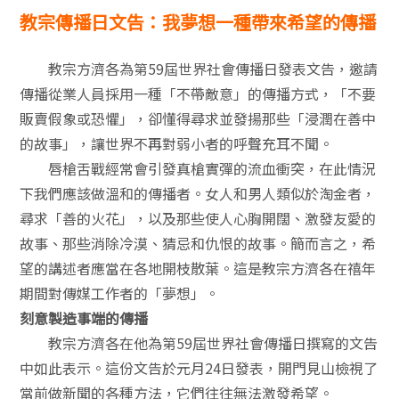
教宗傳播日文告：我夢想一種帶來希望的傳播
教宗方濟各為第59屆世界社會傳播日發表文告，邀請
傳播從業人員採用一種「不帶敵意」的傳播方式，「不要
販賣假象或恐懼」，卻懂得尋求並發揚那些「浸潤在善中
的故事」，讓世界不再對弱小者的呼聲充耳不聞。
唇槍舌戰經常會引發真槍實彈的流血衝突，在此情況
下我們應該做溫和的傳播者。女人和男人類似於淘金者，
尋求「善的火花」，以及那些使人心胸開闊、激發友愛的
故事、那些消除冷漠、猜忌和仇恨的故事。簡而言之，希
望的講述者應當在各地開枝散葉。這是教宗方濟各在禧年
期間對傳媒工作者的「夢想」。
刻意製造事端的傳播
教宗方濟各在他為第59屆世界社會傳播日撰寫的文告
中如此表示。這份文告於元月24日發表，開門見山檢視了
當前做新聞的各種方法，它們往往無法激發希望。