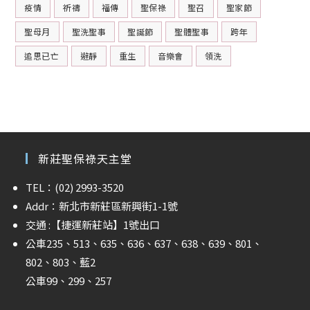
疫情
祈禱
福傳
聖保祿
聖召
聖家節
聖母月
聖洗聖事
聖誕節
聖體聖事
跨年
追思已亡
避靜
重生
音樂會
領洗
新莊聖保祿天主堂
TEL：(02) 2993-3520
Addr：新北市新莊區新興街1-1號
交通 :
【捷運新莊站】
1號出口
公車235、513、635、636、637、638、639、801、
802、803、藍2
公車99、299、257