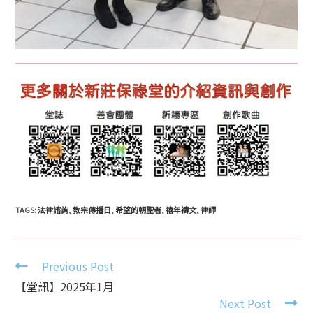
TAGS:
法律諮詢
,
教宗傳播日
,
希望的朝聖者
,
禧年禱文
,
律師
Continue
Previous Post
Reading
【堂訊】2025年1月
Next Post