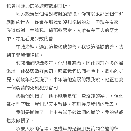
也會阿莎力的多送時數跟打折。
地方政治是個相對複雜的環境，你可以說那是個信仰
剝離的世界，你會在那找到沒想像過的惡，但現在看來，
我滿感謝上主讓我走過那些惡意，人唯有在巨大的惡之
中，才能看見少數的善。
在政治裡，遇到這些稀缺的善，我從這稀缺的善，找
到了郭鴻儀律師。
跟郭律師認識多年，他出身寒微，因此同理心多的掉
滿地，他替弱勢打官司，照顧我們這個社會上，最小的弟
兄，前幾年他受洗了，半年前他疲累的跟我說，他正在為
一個窮苦的死刑犯打官司。
我勸他別接了，他不能老是忙一些沒錢的案子，但他
卻提醒了我，我們是天主教徒，死刑違反我們的教義。
我倒是慚愧了，上主有賦予郭律師的職份，我的勸戒
也太傲慢了。
承蒙大家的信賴，這幾年總是被朋友詢問合適的律