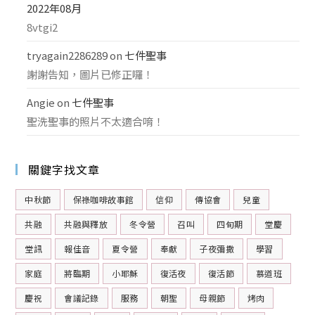
2022年08月
8vtgi2
tryagain2286289
on
七件聖事
謝謝告知，圖片已修正囉！
Angie
on
七件聖事
聖洗聖事的照片不太適合唷！
關鍵字找文章
中秋節
保祿咖啡故事館
信仰
傳協會
兒童
共融
共融與釋放
冬令營
召叫
四旬期
堂慶
堂訊
報佳音
夏令營
奉獻
子夜彌撒
學習
家庭
將臨期
小耶穌
復活夜
復活節
慕道班
慶祝
會議記錄
服務
朝聖
母親節
烤肉