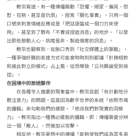
教宗寫道，有一種傳播煽動「恐懼、絕望、偏見、怨
懟、狂熱，甚至是仇恨」，經常「簡化事實」，只用一個
口號來刺激情緒反應或是「把話語當成一個刀刃來使
用」，甚至到了散布「不實或捏造消息」的地步，「以發
出那些鼓動人心、挑唆是非、製造傷害的訊息」。
教宗也觀察到，從脫口秀到「社交媒體上的筆戰」，
一種爭強好勝的表達方式可能會時時刻刻都讓「針鋒相對
和彼此對立的模式」占上風，從而導致「公共輿論受到操
控」。
在困境中的旅途夥伴
在各種令人擔憂的現象當中，教宗談起「有計劃地分
散注意力」的問題。這是因為數字世界的系統「依照市場
的邏輯」來勾勒我們的樣貌，「修改我們對現實的洞察
力」。教宗指出一種務必擺脫的邏輯，即：傳播需要分辨
出一個「敵人」，然後加以攻擊。
相反地，教宗夢想中的傳播「能夠使我們成為眾多弟