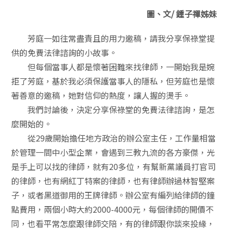
圖、文/ 鍾子禪姊妹
芳庭一如往常盡責且的用力邀稿，請我分享保祿堂提
供的免費法律諮詢的小故事。
但每個當事人都是懷著困難來找律師，一開始我是婉
拒了芳庭，基於我必須保護當事人的隱私，但芳庭也是懷
著善意的邀稿，她對信仰的熱度，讓人握的燙手。
我們討論後，決定分享保祿堂的免費法律諮詢，是怎
麼開始的。
從29歲開始擔任地方政治的辦公室主任，工作量相當
於管理一間中小型企業，會遇到三教九流的各方豪傑，光
是手上可以找的律師，就有20多位，有幫新黨議員打官司
的律師，也有網紅丁特案的律師，也有律師辦過林智堅案
子，或者黑道御用的王牌律師。辦公室有編列給律師的鐘
點費用，兩個小時大約2000-4000元，每個律師的開價不
同，也看平常怎麼跟律師交陪，有的律師跟你談來投緣，