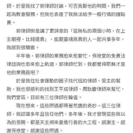
師，於是我找了郭律師討論，可否貢獻他的時間，我們一
起為教會服務，但我也表達了我無法給予一般行情的鐘點
費。
郭律師倒是講了更詩意的「這無私的兩個小時，在上
主眼裡，比錢還貴」，能跟靈魂高貴的人一起共事多年，
我感到很驕傲。
半年後，郭律師的業務愈來愈繁忙，保祿堂的免費法
律諮詢也愈來愈上軌道，郭律師忙到，我都覺得耶穌才是
他的業務員吧？
於是我往社會運動的圈子找代班的律師，受主的幫
助，我也很順利的找到王平成律師、周耿慶律師來幫忙，
我們堂區，目前有三位律師在輪值。
現在想來，這些際遇都帶著荒唐的奇妙。這三位律
師，我認識多年且信任他們，多年後，我才發現這些我以
為的恩賜，都是天主將來要進行善的大工程，感謝主，感
謝保祿堂，感謝這些際遇。